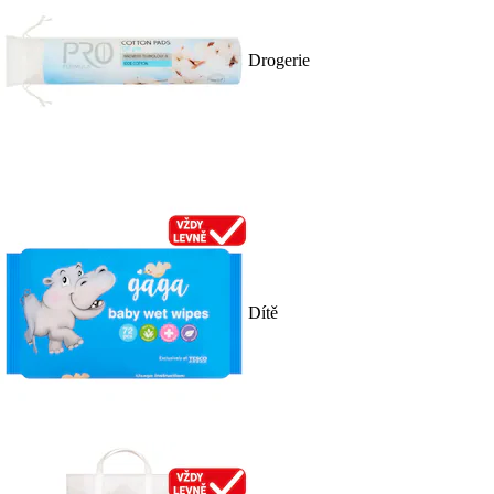
Drogerie
Dítě