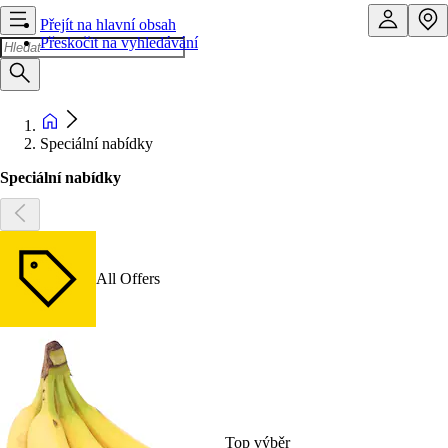
Přejít na hlavní obsah
Přeskočit na vyhledávání
Speciální nabídky
Speciální nabídky
All Offers
Top výběr