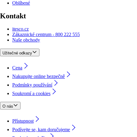
Oblíbené
Kontakt
itesco.cz
Zákaznické centrum - 800 222 555
Naše obchody
Užitečné odkazy
Cena
Nakupujte online bezpečně
Podmínky používání
Soukromí a cookies
O nás
Přístupnost
Podívejte se, kam doručujeme