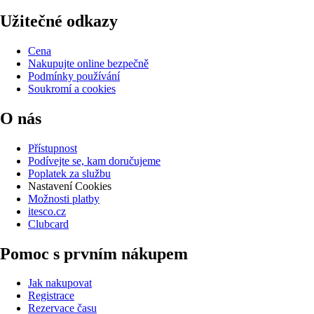
Užitečné odkazy
Cena
Nakupujte online bezpečně
Podmínky používání
Soukromí a cookies
O nás
Přístupnost
Podívejte se, kam doručujeme
Poplatek za službu
Nastavení Cookies
Možnosti platby
itesco.cz
Clubcard
Pomoc s prvním nákupem
Jak nakupovat
Registrace
Rezervace času