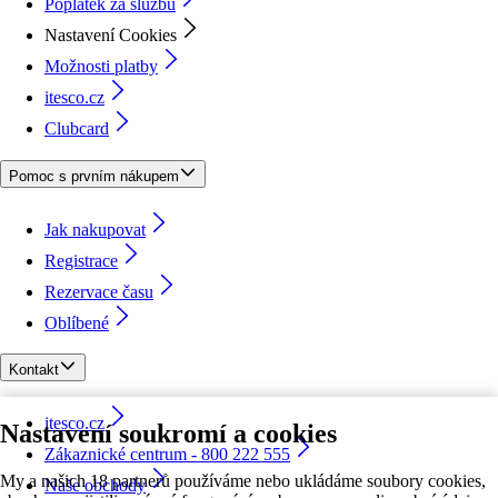
Poplatek za službu
Nastavení Cookies
Možnosti platby
itesco.cz
Clubcard
Pomoc s prvním nákupem
Jak nakupovat
Registrace
Rezervace času
Oblíbené
Kontakt
itesco.cz
Nastavení soukromí a cookies
Zákaznické centrum - 800 222 555
My a našich 18 partnerů používáme nebo ukládáme soubory cookies,
Naše obchody