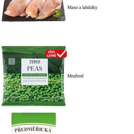
Maso a lahůdky
Mražené