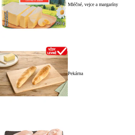
Mléčné, vejce a margaríny
Pekárna