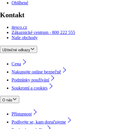
Oblíbené
Kontakt
itesco.cz
Zákaznické centrum - 800 222 555
Naše obchody
Užitečné odkazy
Cena
Nakupujte online bezpečně
Podmínky používání
Soukromí a cookies
O nás
Přístupnost
Podívejte se, kam doručujeme