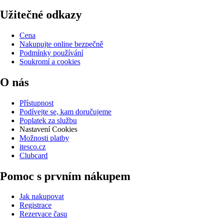
Užitečné odkazy
Cena
Nakupujte online bezpečně
Podmínky používání
Soukromí a cookies
O nás
Přístupnost
Podívejte se, kam doručujeme
Poplatek za službu
Nastavení Cookies
Možnosti platby
itesco.cz
Clubcard
Pomoc s prvním nákupem
Jak nakupovat
Registrace
Rezervace času