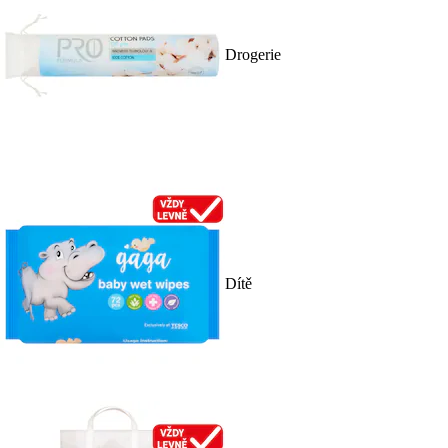
Drogerie
Dítě