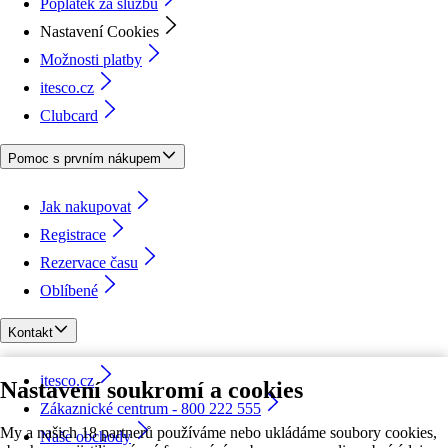
Poplatek za službu
Nastavení Cookies
Možnosti platby
itesco.cz
Clubcard
Pomoc s prvním nákupem
Jak nakupovat
Registrace
Rezervace času
Oblíbené
Kontakt
itesco.cz
Nastavení soukromí a cookies
Zákaznické centrum - 800 222 555
My a našich 18 partnerů používáme nebo ukládáme soubory cookies,
Naše obchody