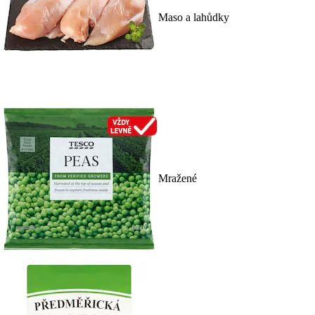
Maso a lahůdky
Mražené