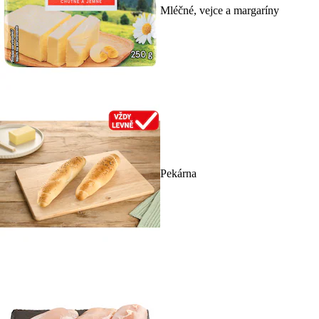
Mléčné, vejce a margaríny
Pekárna