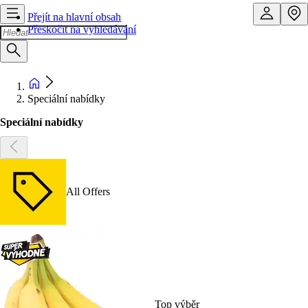
Přejít na hlavní obsah
Přeskočit na vyhledávání
Speciální nabídky
Speciální nabídky
All Offers
Top výběr