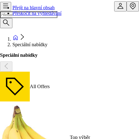
Přejít na hlavní obsah
Přeskočit na vyhledávání
Speciální nabídky
Speciální nabídky
All Offers
Top výběr