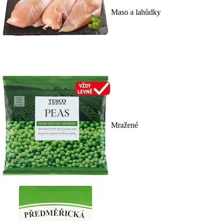
Maso a lahůdky
Mražené