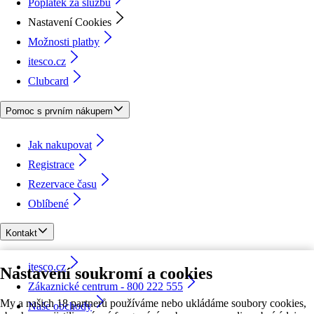
Poplatek za službu
Nastavení Cookies
Možnosti platby
itesco.cz
Clubcard
Pomoc s prvním nákupem
Jak nakupovat
Registrace
Rezervace času
Oblíbené
Kontakt
itesco.cz
Nastavení soukromí a cookies
Zákaznické centrum - 800 222 555
My a našich 18 partnerů používáme nebo ukládáme soubory cookies,
Naše obchody