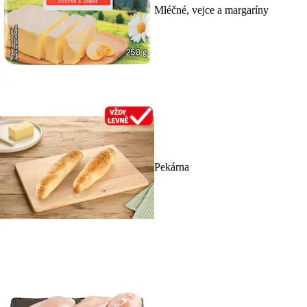
Mléčné, vejce a margaríny
Pekárna