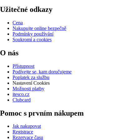
Užitečné odkazy
Cena
Nakupujte online bezpečně
Podmínky používání
Soukromí a cookies
O nás
Přístupnost
Podívejte se, kam doručujeme
Poplatek za službu
Nastavení Cookies
Možnosti platby
itesco.cz
Clubcard
Pomoc s prvním nákupem
Jak nakupovat
Registrace
Rezervace času