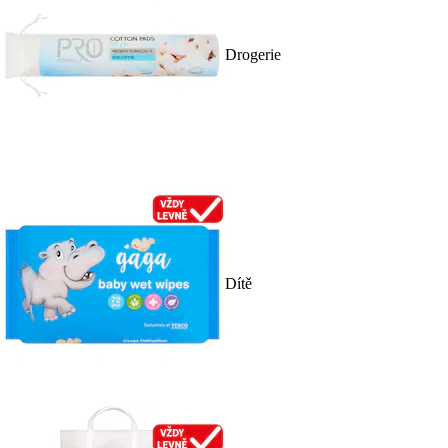
Drogerie
Dítě