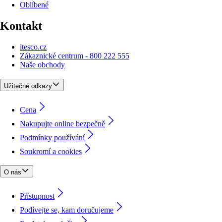
Oblíbené
Kontakt
itesco.cz
Zákaznické centrum - 800 222 555
Naše obchody
Užitečné odkazy
Cena
Nakupujte online bezpečně
Podmínky používání
Soukromí a cookies
O nás
Přístupnost
Podívejte se, kam doručujeme