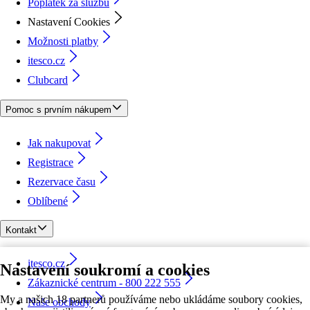
Poplatek za službu
Nastavení Cookies
Možnosti platby
itesco.cz
Clubcard
Pomoc s prvním nákupem
Jak nakupovat
Registrace
Rezervace času
Oblíbené
Kontakt
itesco.cz
Nastavení soukromí a cookies
Zákaznické centrum - 800 222 555
My a našich 18 partnerů používáme nebo ukládáme soubory cookies,
Naše obchody