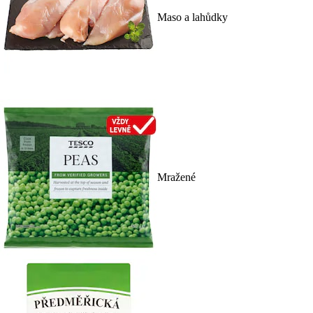
Maso a lahůdky
Mražené