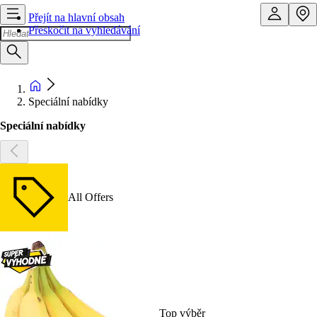
Přejít na hlavní obsah
Přeskočit na vyhledávání
Speciální nabídky
Speciální nabídky
All Offers
Top výběr