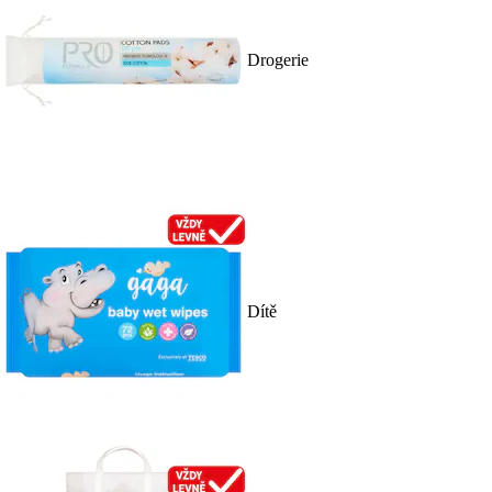
Drogerie
Dítě