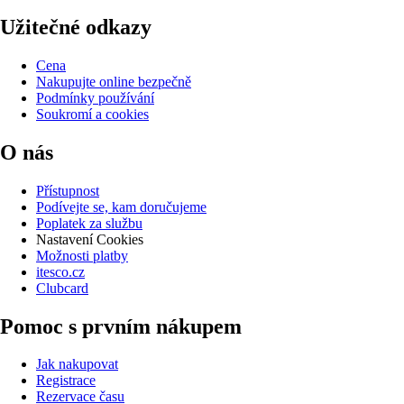
Užitečné odkazy
Cena
Nakupujte online bezpečně
Podmínky používání
Soukromí a cookies
O nás
Přístupnost
Podívejte se, kam doručujeme
Poplatek za službu
Nastavení Cookies
Možnosti platby
itesco.cz
Clubcard
Pomoc s prvním nákupem
Jak nakupovat
Registrace
Rezervace času