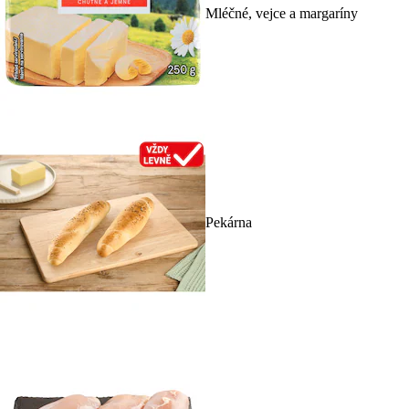
Mléčné, vejce a margaríny
Pekárna