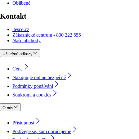
Oblíbené
Kontakt
itesco.cz
Zákaznické centrum - 800 222 555
Naše obchody
Užitečné odkazy
Cena
Nakupujte online bezpečně
Podmínky používání
Soukromí a cookies
O nás
Přístupnost
Podívejte se, kam doručujeme