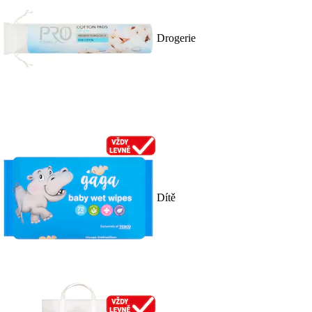
Drogerie
Dítě