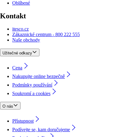
Oblíbené
Kontakt
itesco.cz
Zákaznické centrum - 800 222 555
Naše obchody
Užitečné odkazy
Cena
Nakupujte online bezpečně
Podmínky používání
Soukromí a cookies
O nás
Přístupnost
Podívejte se, kam doručujeme