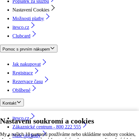
Poplatek za službu
Nastavení Cookies
Možnosti platby
itesco.cz
Clubcard
Pomoc s prvním nákupem
Jak nakupovat
Registrace
Rezervace času
Oblíbené
Kontakt
itesco.cz
Nastavení soukromí a cookies
Zákaznické centrum - 800 222 555
My a našich 18 partnerů používáme nebo ukládáme soubory cookies,
Naše obchody