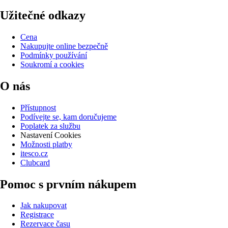
Užitečné odkazy
Cena
Nakupujte online bezpečně
Podmínky používání
Soukromí a cookies
O nás
Přístupnost
Podívejte se, kam doručujeme
Poplatek za službu
Nastavení Cookies
Možnosti platby
itesco.cz
Clubcard
Pomoc s prvním nákupem
Jak nakupovat
Registrace
Rezervace času