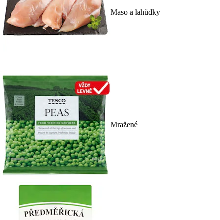
Maso a lahůdky
Mražené