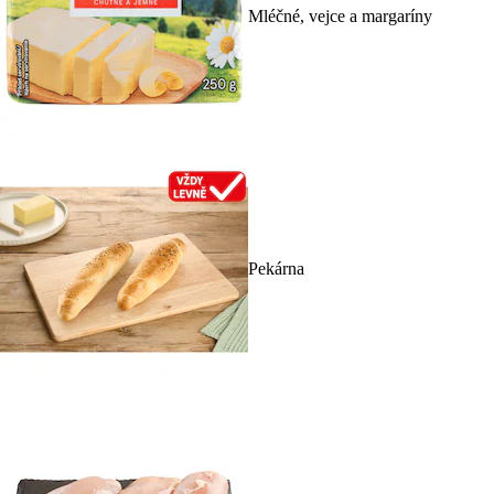
Mléčné, vejce a margaríny
Pekárna