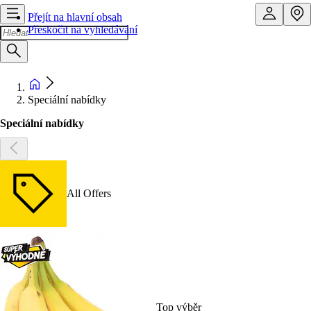
Přejít na hlavní obsah
Přeskočit na vyhledávání
Speciální nabídky
Speciální nabídky
All Offers
Top výběr