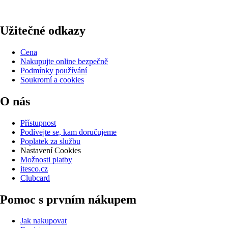
Užitečné odkazy
Cena
Nakupujte online bezpečně
Podmínky používání
Soukromí a cookies
O nás
Přístupnost
Podívejte se, kam doručujeme
Poplatek za službu
Nastavení Cookies
Možnosti platby
itesco.cz
Clubcard
Pomoc s prvním nákupem
Jak nakupovat