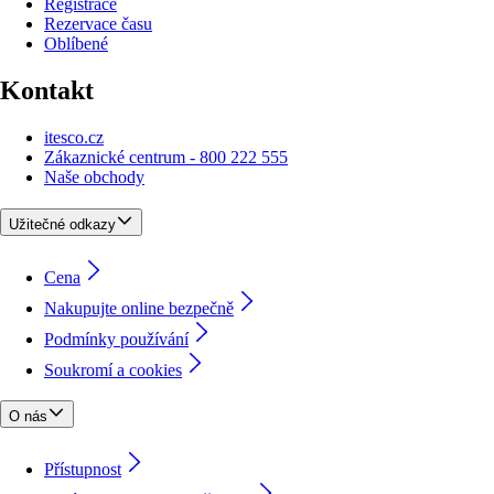
Registrace
Rezervace času
Oblíbené
Kontakt
itesco.cz
Zákaznické centrum - 800 222 555
Naše obchody
Užitečné odkazy
Cena
Nakupujte online bezpečně
Podmínky používání
Soukromí a cookies
O nás
Přístupnost