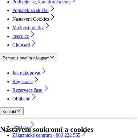
Podívejte se, kam doručujeme
Poplatek za službu
Nastavení Cookies
Možnosti platby
itesco.cz
Clubcard
Pomoc s prvním nákupem
Jak nakupovat
Registrace
Rezervace času
Oblíbené
Kontakt
itesco.cz
Nastavení soukromí a cookies
Zákaznické centrum - 800 222 555