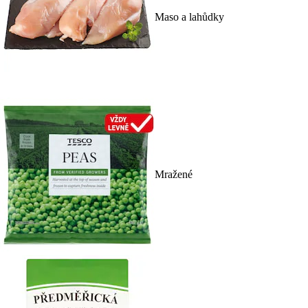
Maso a lahůdky
Mražené