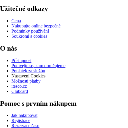
Užitečné odkazy
Cena
Nakupujte online bezpečně
Podmínky používání
Soukromí a cookies
O nás
Přístupnost
Podívejte se, kam doručujeme
Poplatek za službu
Nastavení Cookies
Možnosti platby
itesco.cz
Clubcard
Pomoc s prvním nákupem
Jak nakupovat
Registrace
Rezervace času