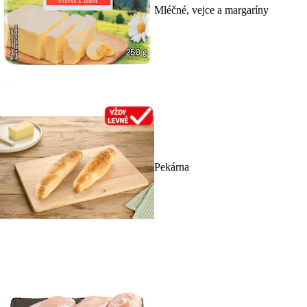
Mléčné, vejce a margaríny
Pekárna