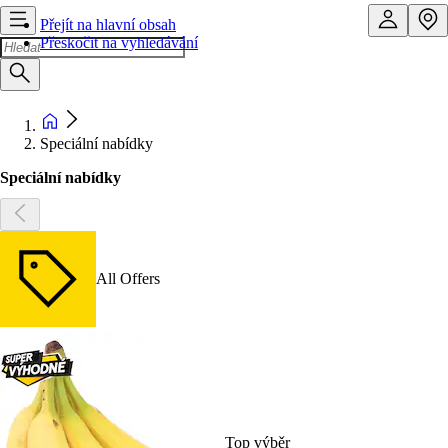
Přejít na hlavní obsah
Přeskočit na vyhledávání
Speciální nabídky
Speciální nabídky
All Offers
Top výběr