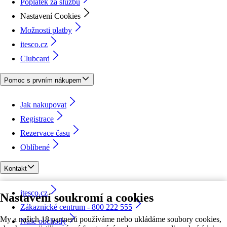
Poplatek za službu
Nastavení Cookies
Možnosti platby
itesco.cz
Clubcard
Pomoc s prvním nákupem
Jak nakupovat
Registrace
Rezervace času
Oblíbené
Kontakt
itesco.cz
Nastavení soukromí a cookies
Zákaznické centrum - 800 222 555
My a našich 18 partnerů používáme nebo ukládáme soubory cookies,
Naše obchody