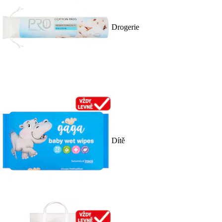
Drogerie
Dítě