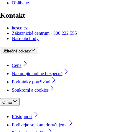
Oblíbené
Kontakt
itesco.cz
Zákaznické centrum - 800 222 555
Naše obchody
Užitečné odkazy
Cena
Nakupujte online bezpečně
Podmínky používání
Soukromí a cookies
O nás
Přístupnost
Podívejte se, kam doručujeme