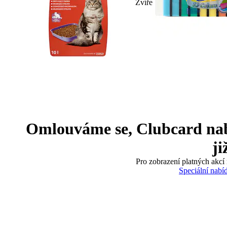
Zvíře
Omlouváme se, Clubcard nabíd
ji
Pro zobrazení platných akcí 
Speciální nabí