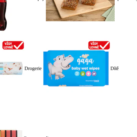
Drogerie
Dítě