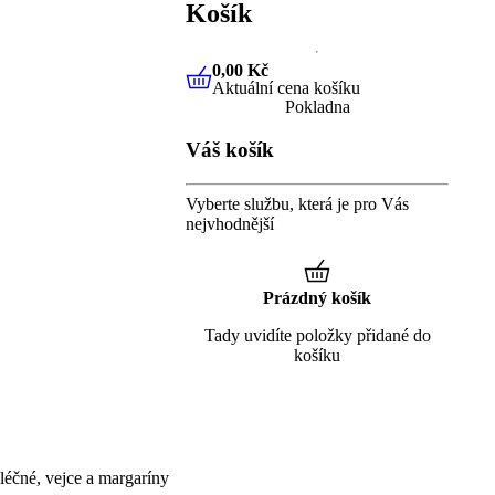
Košík
0,00 Kč
Aktuální cena košíku
0,00 Kč
Aktuální cena košíku
Pokladna
Váš košík
Vyberte službu, která je pro Vás
nejvhodnější
Prázdný košík
Tady uvidíte položky přidané do
košíku
éčné, vejce a margaríny