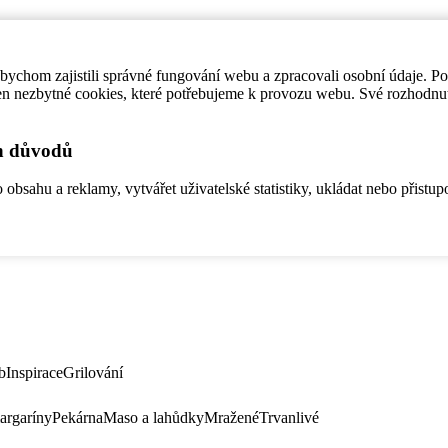
ychom zajistili správné fungování webu a zpracovali osobní údaje. P
en nezbytné cookies, které potřebujeme k provozu webu. Své rozhodnu
ch důvodů
bsahu a reklamy, vytvářet uživatelské statistiky, ukládat nebo přistup
b
Inspirace
Grilování
argaríny
Pekárna
Maso a lahůdky
Mražené
Trvanlivé