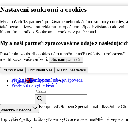
Nastavení soukromí a cookies
My a našich 18 partnerů používáme nebo ukládáme soubory cookies, ab
také personalizovanou reklamu. V opačném případě zůstanou aktivní j
kliknutím na odkaz Soukromí a cookies v patičce webu.
My a naši partneři zpracováváme údaje z následující
Povolením souborů cookies nám umožníte měřit efektivitu zobrazeného o
identifikovat vaše zařízení.
Seznam partnerů.
Přijmout vše
Odmítnout vše
Vlastní nastavení
Přejít na hlavní obsah
Můj první nákup
Nápověda
English
Přeskočit na vyhledávání
Koupit teď
Oblíbené
Speciální nabídky
Online Clu
Všechny kategorie
Top výběr
Zpátky do školy
Novinky
Ovoce a zelenina
Mléčné, vejce a m