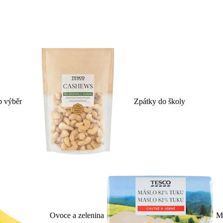
p výběr
Zpátky do školy
Ovoce a zelenina
Ml