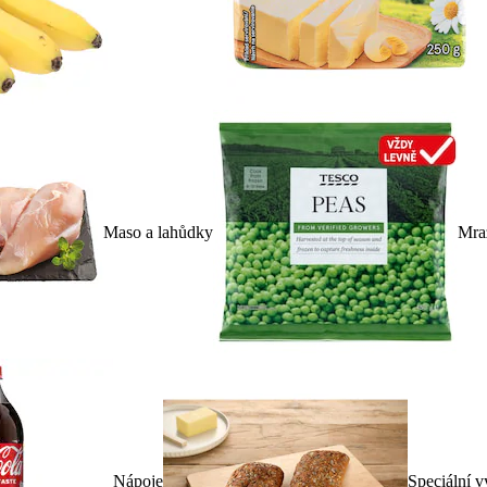
Maso a lahůdky
Mra
Nápoje
Speciální v