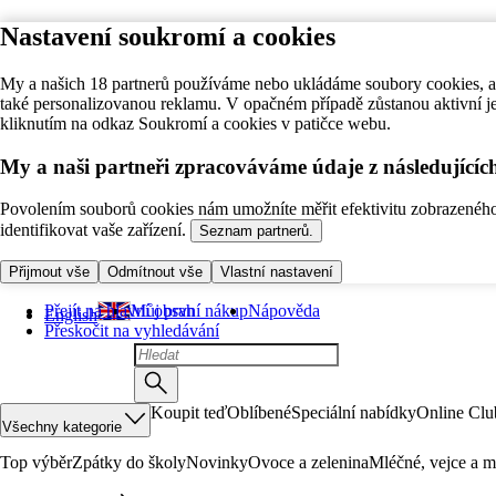
Nastavení soukromí a cookies
My a našich 18 partnerů používáme nebo ukládáme soubory cookies, ab
také personalizovanou reklamu. V opačném případě zůstanou aktivní j
kliknutím na odkaz Soukromí a cookies v patičce webu.
My a naši partneři zpracováváme údaje z následující
Povolením souborů cookies nám umožníte měřit efektivitu zobrazeného o
identifikovat vaše zařízení.
Seznam partnerů.
Přijmout vše
Odmítnout vše
Vlastní nastavení
Přejít na hlavní obsah
Můj první nákup
Nápověda
English
Přeskočit na vyhledávání
Koupit teď
Oblíbené
Speciální nabídky
Online Clu
Všechny kategorie
Top výběr
Zpátky do školy
Novinky
Ovoce a zelenina
Mléčné, vejce a m