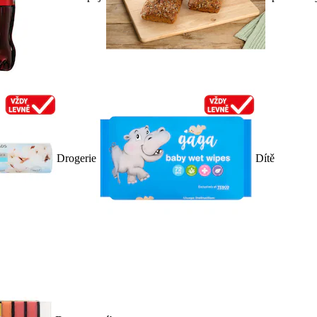
Drogerie
Dítě