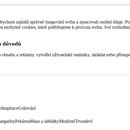
ychom zajistili správné fungování webu a zpracovali osobní údaje. P
en nezbytné cookies, které potřebujeme k provozu webu. Své rozhodnu
ch důvodů
bsahu a reklamy, vytvářet uživatelské statistiky, ukládat nebo přistup
b
Inspirace
Grilování
argaríny
Pekárna
Maso a lahůdky
Mražené
Trvanlivé