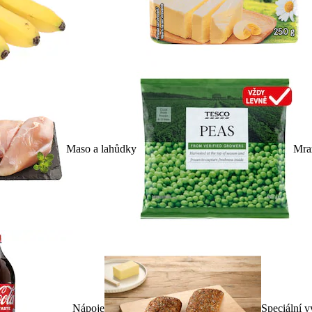
Maso a lahůdky
Mra
Nápoje
Speciální v