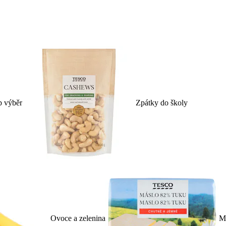
p výběr
Zpátky do školy
Ovoce a zelenina
Ml