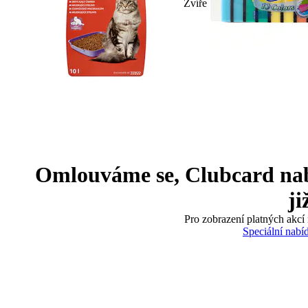
Zvíře
Omlouváme se, Clubcard nabíd
ji
Pro zobrazení platných akcí 
Speciální nabí