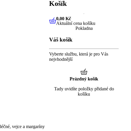
Košík
0,00 Kč
Aktuální cena košíku
0,00 Kč
Aktuální cena košíku
Pokladna
Váš košík
Vyberte službu, která je pro Vás
nejvhodnější
Prázdný košík
Tady uvidíte položky přidané do
košíku
éčné, vejce a margaríny