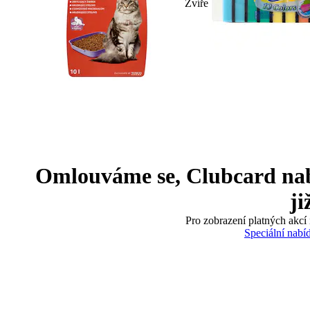
Zvíře
Omlouváme se, Clubcard nabíd
ji
Pro zobrazení platných akcí 
Speciální nabí