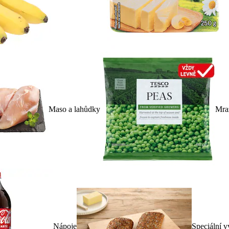
Maso a lahůdky
Mra
Nápoje
Speciální v