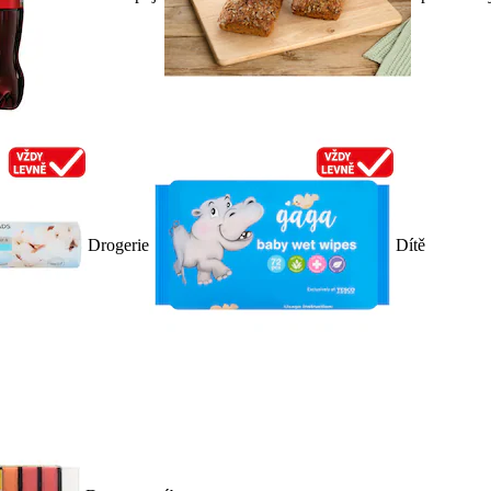
Drogerie
Dítě