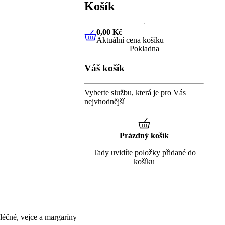
Košík
0,00 Kč
Aktuální cena košíku
0,00 Kč
Aktuální cena košíku
Pokladna
Váš košík
Vyberte službu, která je pro Vás
nejvhodnější
Prázdný košík
Tady uvidíte položky přidané do
košíku
éčné, vejce a margaríny