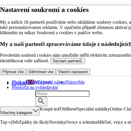
Nastavení soukromí a cookies
My a našich 18 partnerů používáme nebo ukládáme soubory cookies, ab
také personalizovanou reklamu. V opačném případě zůstanou aktivní j
kliknutím na odkaz Soukromí a cookies v patičce webu.
My a naši partneři zpracováváme údaje z následující
Povolením souborů cookies nám umožníte měřit efektivitu zobrazeného o
identifikovat vaše zařízení.
Seznam partnerů.
Přijmout vše
Odmítnout vše
Vlastní nastavení
Přejít na hlavní obsah
Můj první nákup
Nápověda
English
Přeskočit na vyhledávání
Koupit teď
Oblíbené
Speciální nabídky
Online Clu
Všechny kategorie
Top výběr
Zpátky do školy
Novinky
Ovoce a zelenina
Mléčné, vejce a m