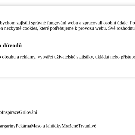
ychom zajistili správné fungování webu a zpracovali osobní údaje. P
en nezbytné cookies, které potřebujeme k provozu webu. Své rozhodnu
ch důvodů
bsahu a reklamy, vytvářet uživatelské statistiky, ukládat nebo přistup
b
Inspirace
Grilování
argaríny
Pekárna
Maso a lahůdky
Mražené
Trvanlivé