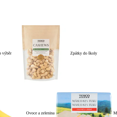
p výběr
Zpátky do školy
Ovoce a zelenina
Ml