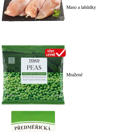
Maso a lahůdky
Mražené