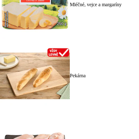
Mléčné, vejce a margaríny
Pekárna