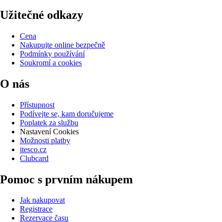
Užitečné odkazy
Cena
Nakupujte online bezpečně
Podmínky používání
Soukromí a cookies
O nás
Přístupnost
Podívejte se, kam doručujeme
Poplatek za službu
Nastavení Cookies
Možnosti platby
itesco.cz
Clubcard
Pomoc s prvním nákupem
Jak nakupovat
Registrace
Rezervace času