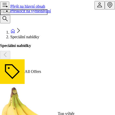
Přejít na hlavní obsah
Přeskočit na vyhledávání
Speciální nabídky
Speciální nabídky
All Offers
Top výběr