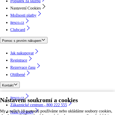
Poplatek za službu
Nastavení Cookies
Možnosti platby
itesco.cz
Clubcard
Pomoc s prvním nákupem
Jak nakupovat
Registrace
Rezervace času
Oblíbené
Kontakt
itesco.cz
Nastavení soukromí a cookies
Zákaznické centrum - 800 222 555
My a našich 18 partnerů používáme nebo ukládáme soubory cookies,
Naše obchody