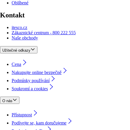
Oblíbené
Kontakt
itesco.cz
Zákaznické centrum - 800 222 555
Naše obchody
Užitečné odkazy
Cena
Nakupujte online bezpečně
Podmínky používání
Soukromí a cookies
O nás
Přístupnost
Podívejte se, kam doručujeme