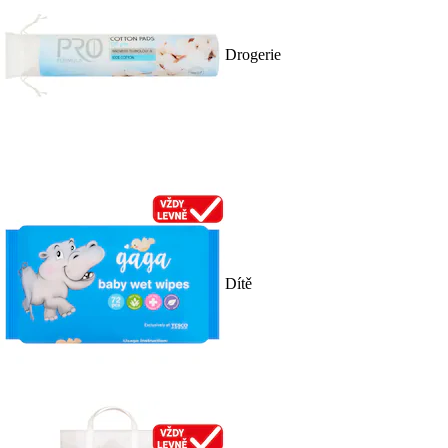
Drogerie
Dítě