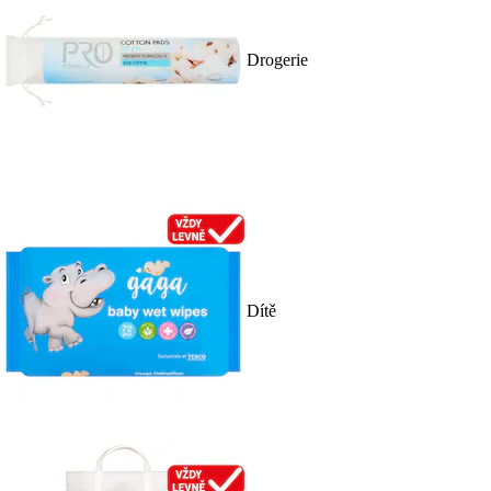
Drogerie
Dítě