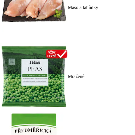
Maso a lahůdky
Mražené