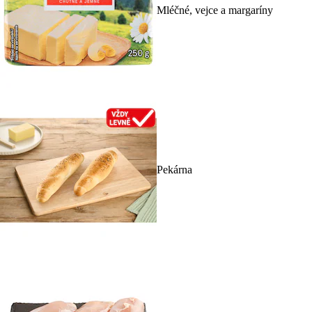
Mléčné, vejce a margaríny
Pekárna