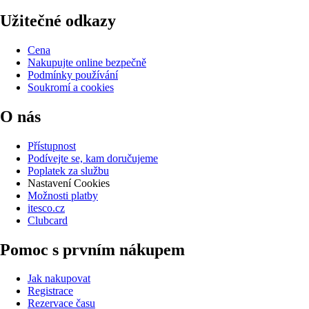
Užitečné odkazy
Cena
Nakupujte online bezpečně
Podmínky používání
Soukromí a cookies
O nás
Přístupnost
Podívejte se, kam doručujeme
Poplatek za službu
Nastavení Cookies
Možnosti platby
itesco.cz
Clubcard
Pomoc s prvním nákupem
Jak nakupovat
Registrace
Rezervace času