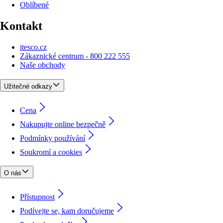
Oblíbené
Kontakt
itesco.cz
Zákaznické centrum - 800 222 555
Naše obchody
Užitečné odkazy
Cena
Nakupujte online bezpečně
Podmínky používání
Soukromí a cookies
O nás
Přístupnost
Podívejte se, kam doručujeme