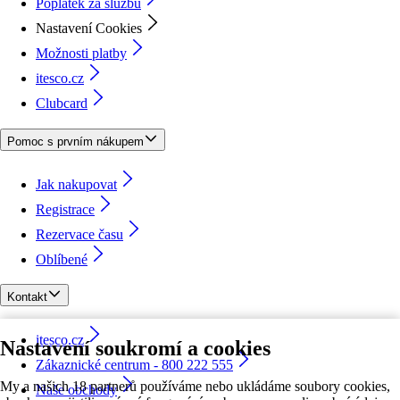
Poplatek za službu
Nastavení Cookies
Možnosti platby
itesco.cz
Clubcard
Pomoc s prvním nákupem
Jak nakupovat
Registrace
Rezervace času
Oblíbené
Kontakt
itesco.cz
Nastavení soukromí a cookies
Zákaznické centrum - 800 222 555
My a našich 18 partnerů používáme nebo ukládáme soubory cookies,
Naše obchody