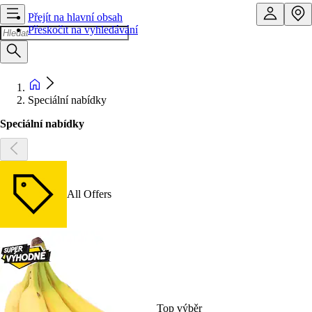
Přejít na hlavní obsah
Přeskočit na vyhledávání
Speciální nabídky
Speciální nabídky
All Offers
Top výběr