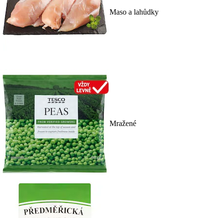
Maso a lahůdky
Mražené