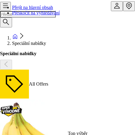
Přejít na hlavní obsah
Přeskočit na vyhledávání
Speciální nabídky
Speciální nabídky
All Offers
Top výběr