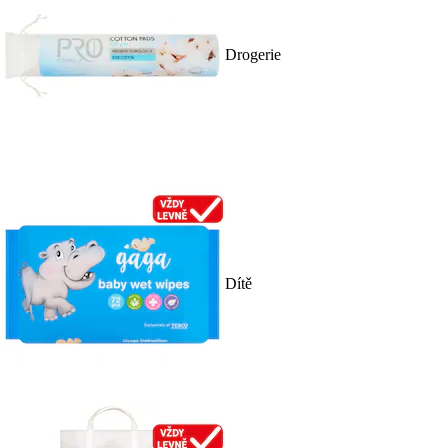
Drogerie
Dítě