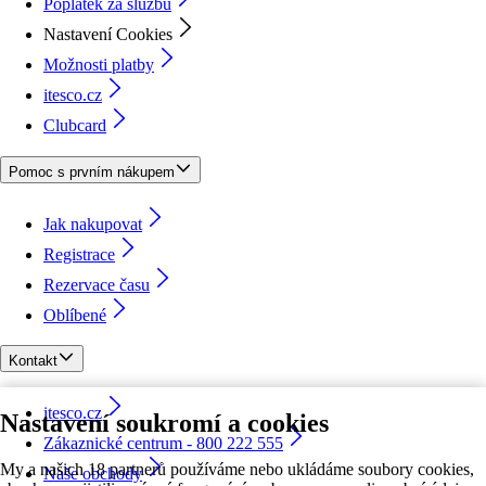
Poplatek za službu
Nastavení Cookies
Možnosti platby
itesco.cz
Clubcard
Pomoc s prvním nákupem
Jak nakupovat
Registrace
Rezervace času
Oblíbené
Kontakt
itesco.cz
Nastavení soukromí a cookies
Zákaznické centrum - 800 222 555
My a našich 18 partnerů používáme nebo ukládáme soubory cookies,
Naše obchody