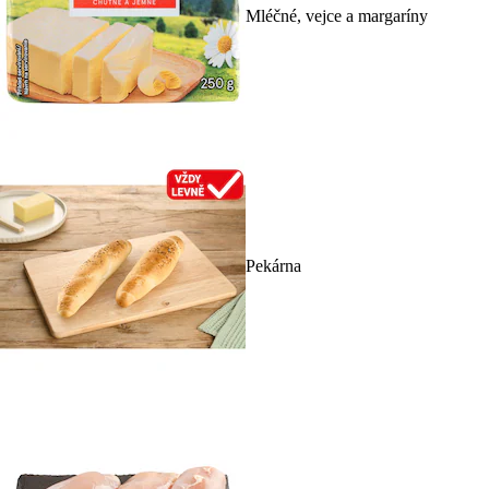
Mléčné, vejce a margaríny
Pekárna