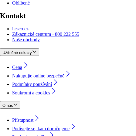
Oblíbené
Kontakt
itesco.cz
Zákaznické centrum - 800 222 555
Naše obchody
Užitečné odkazy
Cena
Nakupujte online bezpečně
Podmínky používání
Soukromí a cookies
O nás
Přístupnost
Podívejte se, kam doručujeme