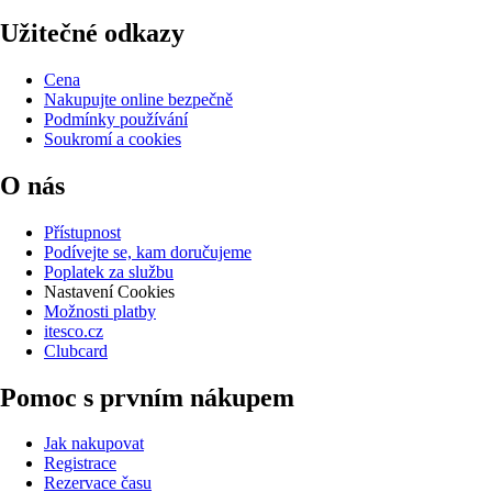
Užitečné odkazy
Cena
Nakupujte online bezpečně
Podmínky používání
Soukromí a cookies
O nás
Přístupnost
Podívejte se, kam doručujeme
Poplatek za službu
Nastavení Cookies
Možnosti platby
itesco.cz
Clubcard
Pomoc s prvním nákupem
Jak nakupovat
Registrace
Rezervace času