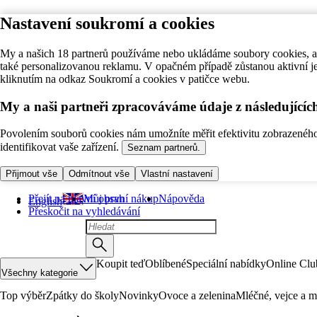
Nastavení soukromí a cookies
My a našich 18 partnerů používáme nebo ukládáme soubory cookies, ab
také personalizovanou reklamu. V opačném případě zůstanou aktivní j
kliknutím na odkaz Soukromí a cookies v patičce webu.
My a naši partneři zpracováváme údaje z následující
Povolením souborů cookies nám umožníte měřit efektivitu zobrazeného o
identifikovat vaše zařízení.
Seznam partnerů.
Přijmout vše
Odmítnout vše
Vlastní nastavení
Přejít na hlavní obsah
Můj první nákup
Nápověda
English
Přeskočit na vyhledávání
Koupit teď
Oblíbené
Speciální nabídky
Online Clu
Všechny kategorie
Top výběr
Zpátky do školy
Novinky
Ovoce a zelenina
Mléčné, vejce a m