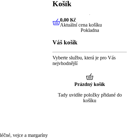
Košík
0,00 Kč
Aktuální cena košíku
0,00 Kč
Aktuální cena košíku
Pokladna
Váš košík
Vyberte službu, která je pro Vás
nejvhodnější
Prázdný košík
Tady uvidíte položky přidané do
košíku
éčné, vejce a margaríny