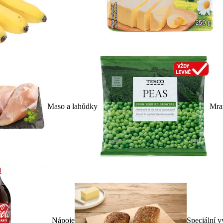
Maso a lahůdky
Mra
Nápoje
Speciální v