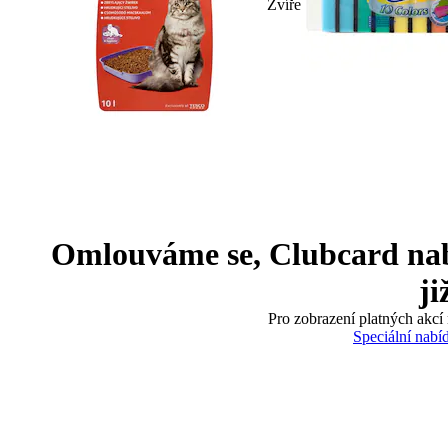
Zvíře
Omlouváme se, Clubcard nabíd
ji
Pro zobrazení platných akcí 
Speciální nabí