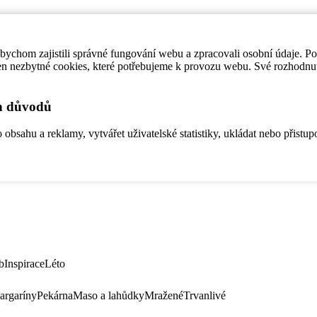
ychom zajistili správné fungování webu a zpracovali osobní údaje. P
en nezbytné cookies, které potřebujeme k provozu webu. Své rozhodnu
ch důvodů
bsahu a reklamy, vytvářet uživatelské statistiky, ukládat nebo přistup
b
Inspirace
Léto
argaríny
Pekárna
Maso a lahůdky
Mražené
Trvanlivé