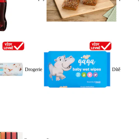
Drogerie
Dítě