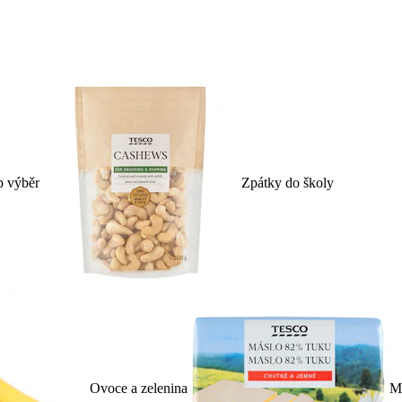
p výběr
Zpátky do školy
Ovoce a zelenina
Ml