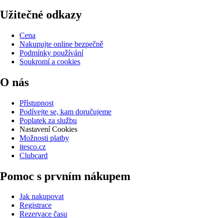
Užitečné odkazy
Cena
Nakupujte online bezpečně
Podmínky používání
Soukromí a cookies
O nás
Přístupnost
Podívejte se, kam doručujeme
Poplatek za službu
Nastavení Cookies
Možnosti platby
itesco.cz
Clubcard
Pomoc s prvním nákupem
Jak nakupovat
Registrace
Rezervace času