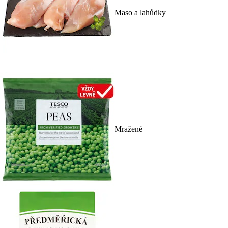
Maso a lahůdky
Mražené