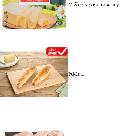
Mléčné, vejce a margaríny
Pekárna