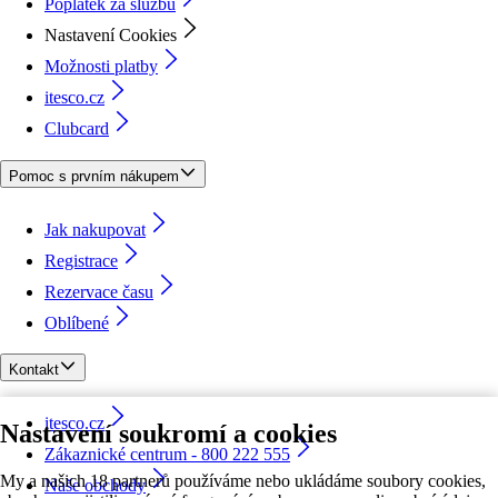
Poplatek za službu
Nastavení Cookies
Možnosti platby
itesco.cz
Clubcard
Pomoc s prvním nákupem
Jak nakupovat
Registrace
Rezervace času
Oblíbené
Kontakt
itesco.cz
Nastavení soukromí a cookies
Zákaznické centrum - 800 222 555
My a našich 18 partnerů používáme nebo ukládáme soubory cookies,
Naše obchody