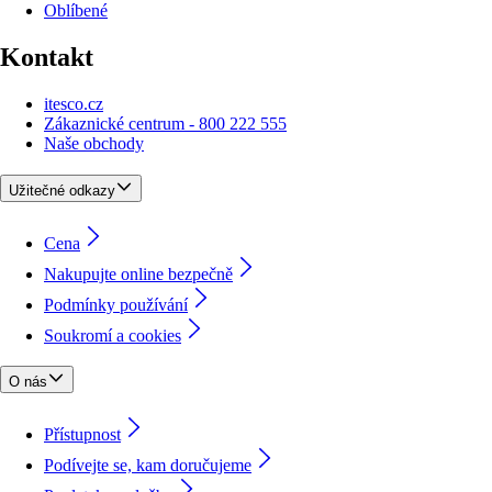
Oblíbené
Kontakt
itesco.cz
Zákaznické centrum - 800 222 555
Naše obchody
Užitečné odkazy
Cena
Nakupujte online bezpečně
Podmínky používání
Soukromí a cookies
O nás
Přístupnost
Podívejte se, kam doručujeme