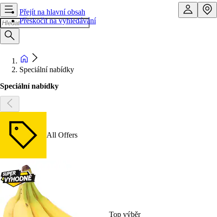
Přejít na hlavní obsah
Přeskočit na vyhledávání
Speciální nabídky
Speciální nabídky
All Offers
Top výběr