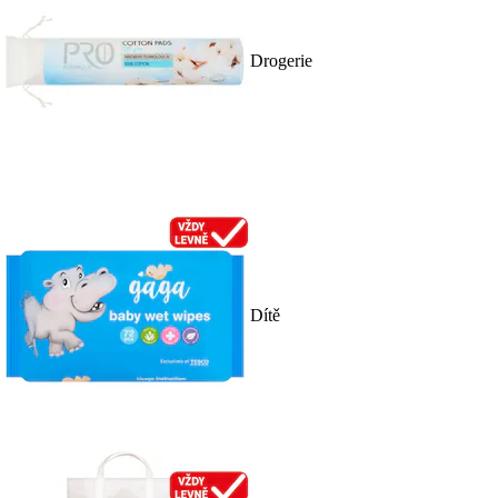
Drogerie
Dítě