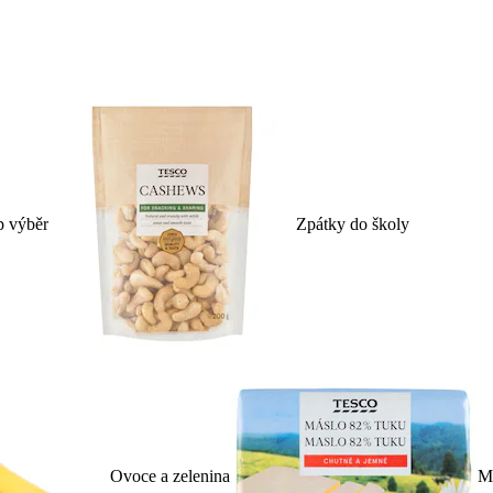
p výběr
Zpátky do školy
Ovoce a zelenina
Ml