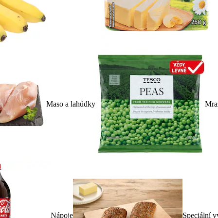
Maso a lahůdky
Mra
Nápoje
Speciální v