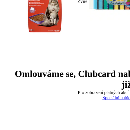
Zvíře
Omlouváme se, Clubcard nabíd
ji
Pro zobrazení platných akcí 
Speciální nabí