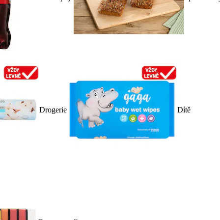
Drogerie
Dítě