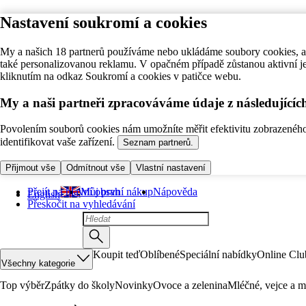
Nastavení soukromí a cookies
My a našich 18 partnerů používáme nebo ukládáme soubory cookies, ab
také personalizovanou reklamu. V opačném případě zůstanou aktivní j
kliknutím na odkaz Soukromí a cookies v patičce webu.
My a naši partneři zpracováváme údaje z následující
Povolením souborů cookies nám umožníte měřit efektivitu zobrazeného o
identifikovat vaše zařízení.
Seznam partnerů.
Přijmout vše
Odmítnout vše
Vlastní nastavení
Přejít na hlavní obsah
Můj první nákup
Nápověda
English
Přeskočit na vyhledávání
Koupit teď
Oblíbené
Speciální nabídky
Online Clu
Všechny kategorie
Top výběr
Zpátky do školy
Novinky
Ovoce a zelenina
Mléčné, vejce a m