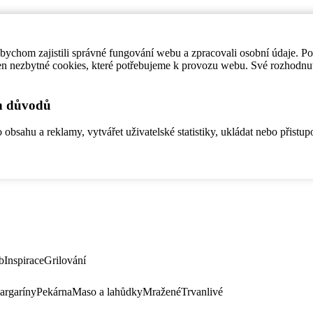
ychom zajistili správné fungování webu a zpracovali osobní údaje. P
en nezbytné cookies, které potřebujeme k provozu webu. Své rozhodnu
ch důvodů
bsahu a reklamy, vytvářet uživatelské statistiky, ukládat nebo přistup
b
Inspirace
Grilování
argaríny
Pekárna
Maso a lahůdky
Mražené
Trvanlivé