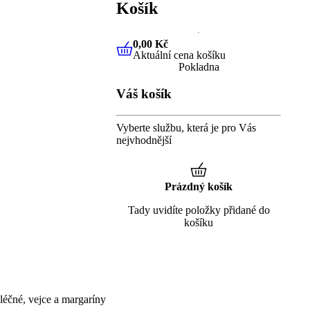
Košík
0,00 Kč
Aktuální cena košíku
0,00 Kč
Aktuální cena košíku
Pokladna
Váš košík
Vyberte službu, která je pro Vás
nejvhodnější
Prázdný košík
Tady uvidíte položky přidané do
košíku
éčné, vejce a margaríny