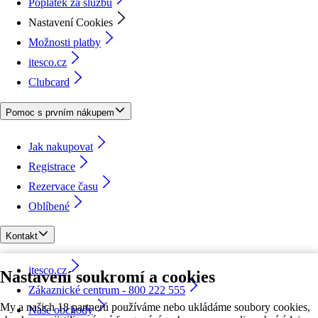
Poplatek za službu
Nastavení Cookies
Možnosti platby
itesco.cz
Clubcard
Pomoc s prvním nákupem
Jak nakupovat
Registrace
Rezervace času
Oblíbené
Kontakt
itesco.cz
Nastavení soukromí a cookies
Zákaznické centrum - 800 222 555
My a našich 18 partnerů používáme nebo ukládáme soubory cookies,
Naše obchody