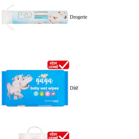
Drogerie
Dítě