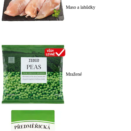
Maso a lahůdky
Mražené