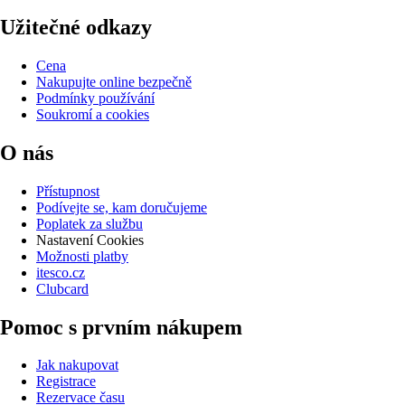
Užitečné odkazy
Cena
Nakupujte online bezpečně
Podmínky používání
Soukromí a cookies
O nás
Přístupnost
Podívejte se, kam doručujeme
Poplatek za službu
Nastavení Cookies
Možnosti platby
itesco.cz
Clubcard
Pomoc s prvním nákupem
Jak nakupovat
Registrace
Rezervace času