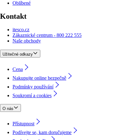
Oblíbené
Kontakt
itesco.cz
Zákaznické centrum - 800 222 555
Naše obchody
Užitečné odkazy
Cena
Nakupujte online bezpečně
Podmínky používání
Soukromí a cookies
O nás
Přístupnost
Podívejte se, kam doručujeme