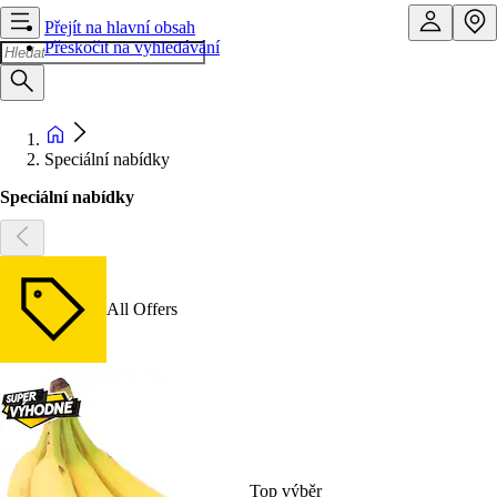
Přejít na hlavní obsah
Přeskočit na vyhledávání
Speciální nabídky
Speciální nabídky
All Offers
Top výběr