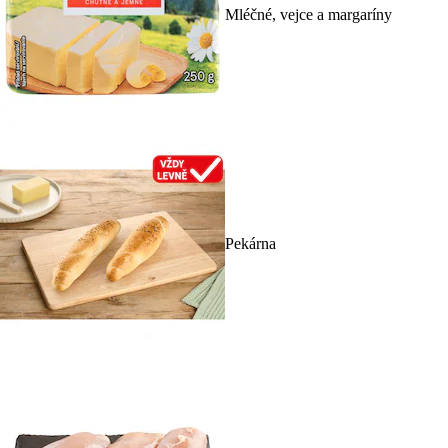
Mléčné, vejce a margaríny
Pekárna