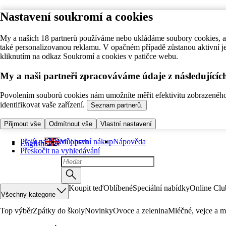
Nastavení soukromí a cookies
My a našich 18 partnerů používáme nebo ukládáme soubory cookies, ab
také personalizovanou reklamu. V opačném případě zůstanou aktivní j
kliknutím na odkaz Soukromí a cookies v patičce webu.
My a naši partneři zpracováváme údaje z následující
Povolením souborů cookies nám umožníte měřit efektivitu zobrazeného o
identifikovat vaše zařízení.
Seznam partnerů.
Přijmout vše
Odmítnout vše
Vlastní nastavení
Přejít na hlavní obsah
Můj první nákup
Nápověda
English
Přeskočit na vyhledávání
Koupit teď
Oblíbené
Speciální nabídky
Online Clu
Všechny kategorie
Top výběr
Zpátky do školy
Novinky
Ovoce a zelenina
Mléčné, vejce a m