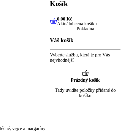
Košík
0,00 Kč
Aktuální cena košíku
0,00 Kč
Aktuální cena košíku
Pokladna
Váš košík
Vyberte službu, která je pro Vás
nejvhodnější
Prázdný košík
Tady uvidíte položky přidané do
košíku
éčné, vejce a margaríny