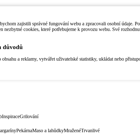
ychom zajistili správné fungování webu a zpracovali osobní údaje. P
en nezbytné cookies, které potřebujeme k provozu webu. Své rozhodnu
ch důvodů
bsahu a reklamy, vytvářet uživatelské statistiky, ukládat nebo přistup
b
Inspirace
Grilování
argaríny
Pekárna
Maso a lahůdky
Mražené
Trvanlivé