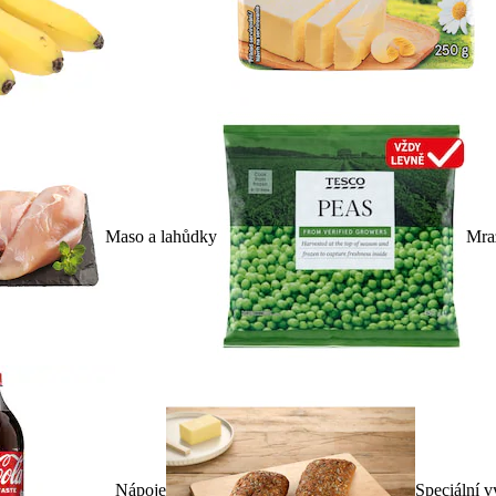
Maso a lahůdky
Mra
Nápoje
Speciální v