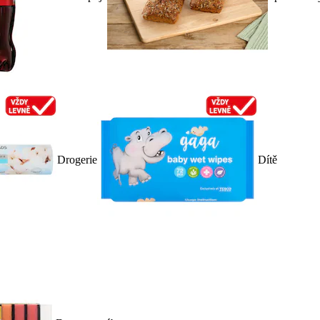
Drogerie
Dítě