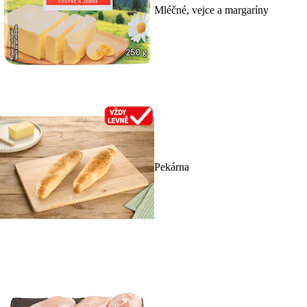
Mléčné, vejce a margaríny
Pekárna