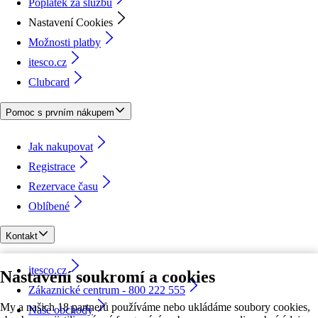
Poplatek za službu
Nastavení Cookies
Možnosti platby
itesco.cz
Clubcard
Pomoc s prvním nákupem
Jak nakupovat
Registrace
Rezervace času
Oblíbené
Kontakt
itesco.cz
Nastavení soukromí a cookies
Zákaznické centrum - 800 222 555
My a našich 18 partnerů používáme nebo ukládáme soubory cookies,
Naše obchody