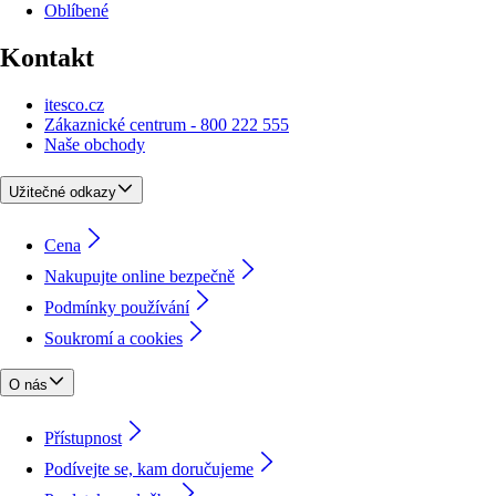
Oblíbené
Kontakt
itesco.cz
Zákaznické centrum - 800 222 555
Naše obchody
Užitečné odkazy
Cena
Nakupujte online bezpečně
Podmínky používání
Soukromí a cookies
O nás
Přístupnost
Podívejte se, kam doručujeme