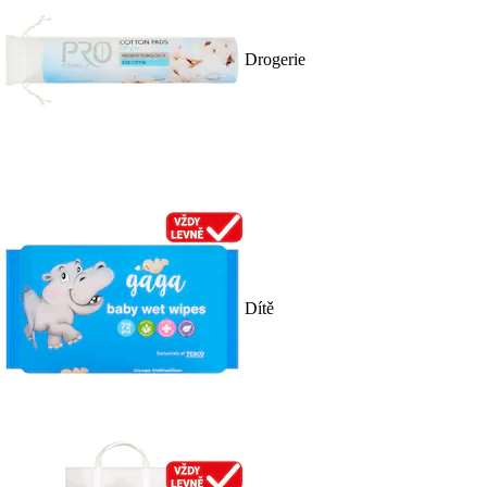
Drogerie
Dítě