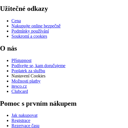
Užitečné odkazy
Cena
Nakupujte online bezpečně
Podmínky používání
Soukromí a cookies
O nás
Přístupnost
Podívejte se, kam doručujeme
Poplatek za službu
Nastavení Cookies
Možnosti platby
itesco.cz
Clubcard
Pomoc s prvním nákupem
Jak nakupovat
Registrace
Rezervace času