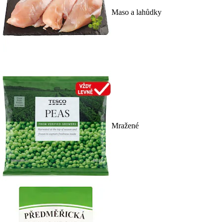
Maso a lahůdky
Mražené