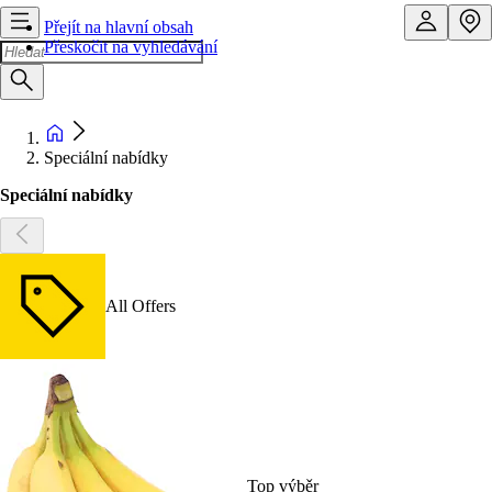
Přejít na hlavní obsah
Přeskočit na vyhledávání
Speciální nabídky
Speciální nabídky
All Offers
Top výběr