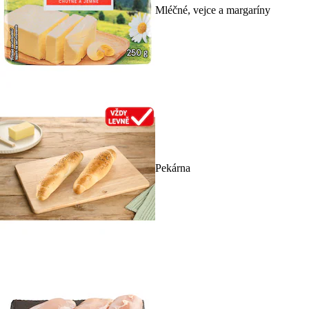
Mléčné, vejce a margaríny
Pekárna