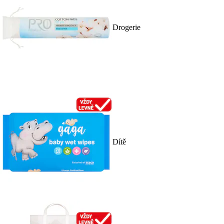
Drogerie
Dítě