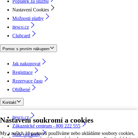
Poplatek za službu
Nastavení Cookies
Možnosti platby
itesco.cz
Clubcard
Pomoc s prvním nákupem
Jak nakupovat
Registrace
Rezervace času
Oblíbené
Kontakt
itesco.cz
Nastavení soukromí a cookies
Zákaznické centrum - 800 222 555
My a našich 18 partnerů používáme nebo ukládáme soubory cookies,
Naše obchody