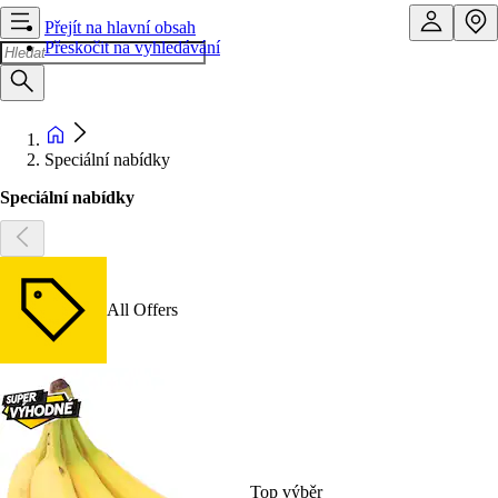
Přejít na hlavní obsah
Přeskočit na vyhledávání
Speciální nabídky
Speciální nabídky
All Offers
Top výběr