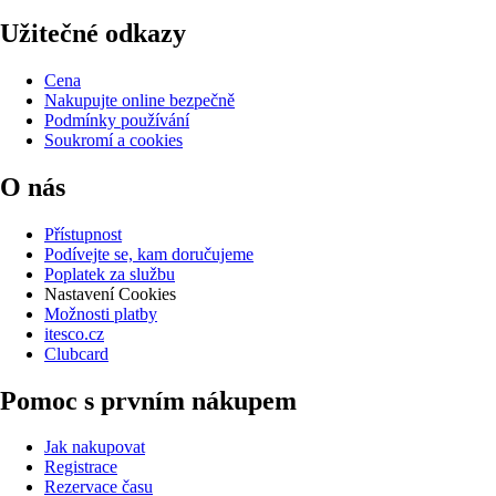
Užitečné odkazy
Cena
Nakupujte online bezpečně
Podmínky používání
Soukromí a cookies
O nás
Přístupnost
Podívejte se, kam doručujeme
Poplatek za službu
Nastavení Cookies
Možnosti platby
itesco.cz
Clubcard
Pomoc s prvním nákupem
Jak nakupovat
Registrace
Rezervace času