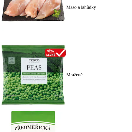
Maso a lahůdky
Mražené