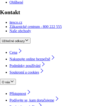
Oblíbené
Kontakt
itesco.cz
Zákaznické centrum - 800 222 555
Naše obchody
Užitečné odkazy
Cena
Nakupujte online bezpečně
Podmínky používání
Soukromí a cookies
O nás
Přístupnost
Podívejte se, kam doručujeme