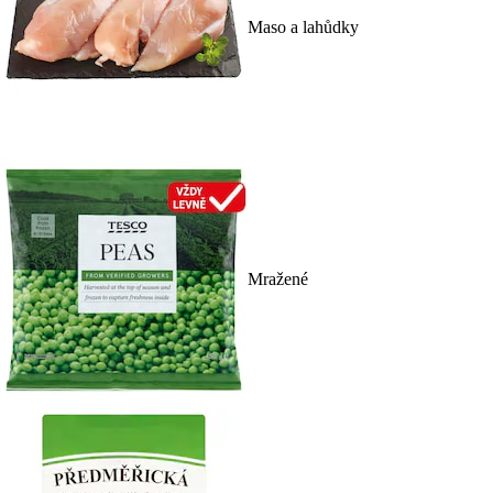
Maso a lahůdky
Mražené