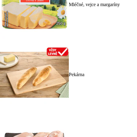
Mléčné, vejce a margaríny
Pekárna