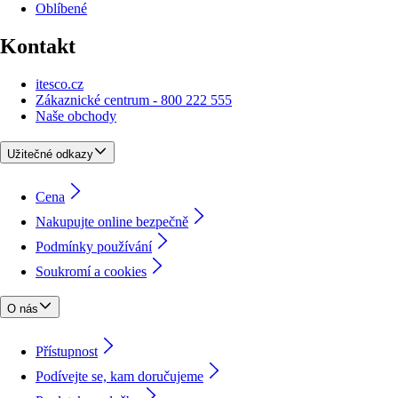
Oblíbené
Kontakt
itesco.cz
Zákaznické centrum - 800 222 555
Naše obchody
Užitečné odkazy
Cena
Nakupujte online bezpečně
Podmínky používání
Soukromí a cookies
O nás
Přístupnost
Podívejte se, kam doručujeme