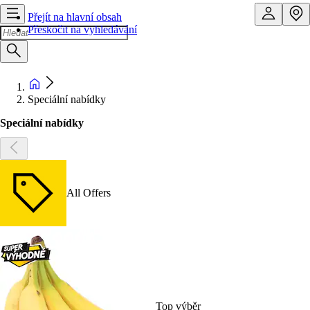
Přejít na hlavní obsah
Přeskočit na vyhledávání
Speciální nabídky
Speciální nabídky
All Offers
Top výběr