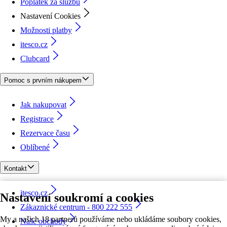
Poplatek za službu
Nastavení Cookies
Možnosti platby
itesco.cz
Clubcard
Pomoc s prvním nákupem
Jak nakupovat
Registrace
Rezervace času
Oblíbené
Kontakt
itesco.cz
Nastavení soukromí a cookies
Zákaznické centrum - 800 222 555
My a našich 18 partnerů používáme nebo ukládáme soubory cookies,
Naše obchody