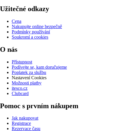
Užitečné odkazy
Cena
Nakupujte online bezpečně
Podmínky používání
Soukromí a cookies
O nás
Přístupnost
Podívejte se, kam doručujeme
Poplatek za službu
Nastavení Cookies
Možnosti platby
itesco.cz
Clubcard
Pomoc s prvním nákupem
Jak nakupovat
Registrace
Rezervace času