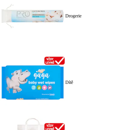
Drogerie
Dítě