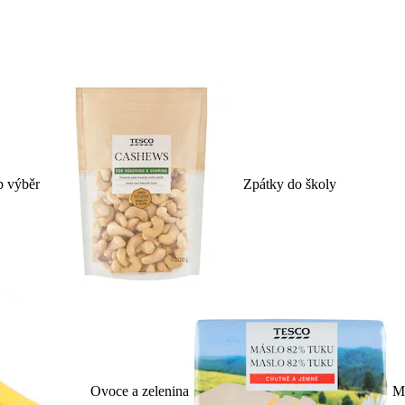
p výběr
Zpátky do školy
Ovoce a zelenina
Ml