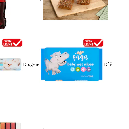
Drogerie
Dítě