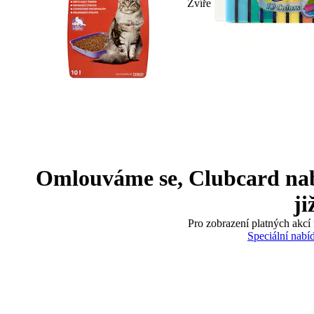
Zvíře
Omlouváme se, Clubcard nabíd
ji
Pro zobrazení platných akcí 
Speciální nabí