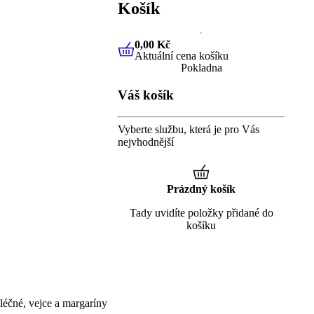
Košík
0,00 Kč
Aktuální cena košíku
0,00 Kč
Aktuální cena košíku
Pokladna
Váš košík
Vyberte službu, která je pro Vás
nejvhodnější
Prázdný košík
Tady uvidíte položky přidané do
košíku
éčné, vejce a margaríny