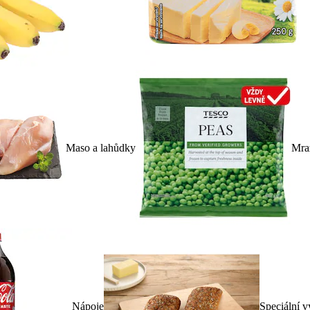
Maso a lahůdky
Mra
Nápoje
Speciální v