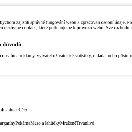
ychom zajistili správné fungování webu a zpracovali osobní údaje. P
en nezbytné cookies, které potřebujeme k provozu webu. Své rozhodnu
ch důvodů
bsahu a reklamy, vytvářet uživatelské statistiky, ukládat nebo přistup
b
Inspirace
Léto
argaríny
Pekárna
Maso a lahůdky
Mražené
Trvanlivé