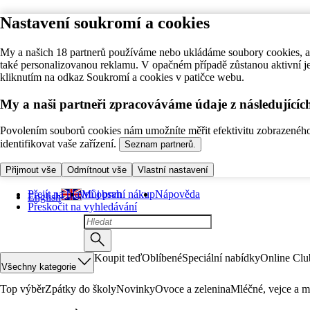
Nastavení soukromí a cookies
My a našich 18 partnerů používáme nebo ukládáme soubory cookies, ab
také personalizovanou reklamu. V opačném případě zůstanou aktivní j
kliknutím na odkaz Soukromí a cookies v patičce webu.
My a naši partneři zpracováváme údaje z následující
Povolením souborů cookies nám umožníte měřit efektivitu zobrazeného o
identifikovat vaše zařízení.
Seznam partnerů.
Přijmout vše
Odmítnout vše
Vlastní nastavení
Přejít na hlavní obsah
Můj první nákup
Nápověda
English
Přeskočit na vyhledávání
Koupit teď
Oblíbené
Speciální nabídky
Online Clu
Všechny kategorie
Top výběr
Zpátky do školy
Novinky
Ovoce a zelenina
Mléčné, vejce a m