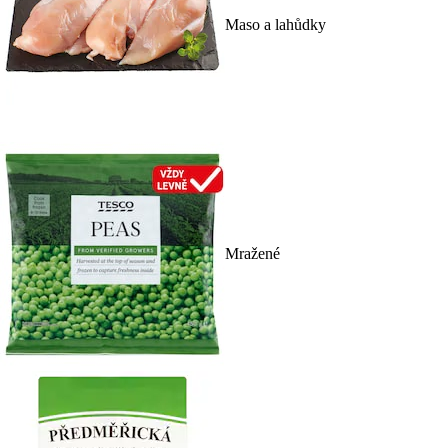
Maso a lahůdky
Mražené