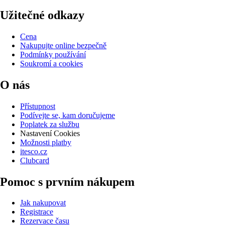
Užitečné odkazy
Cena
Nakupujte online bezpečně
Podmínky používání
Soukromí a cookies
O nás
Přístupnost
Podívejte se, kam doručujeme
Poplatek za službu
Nastavení Cookies
Možnosti platby
itesco.cz
Clubcard
Pomoc s prvním nákupem
Jak nakupovat
Registrace
Rezervace času