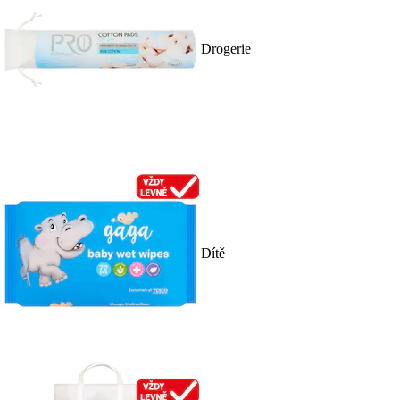
Drogerie
Dítě