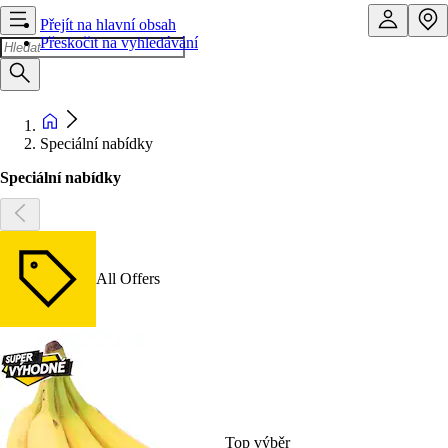
Přejít na hlavní obsah
Přeskočit na vyhledávání
Speciální nabídky
Speciální nabídky
All Offers
Top výběr