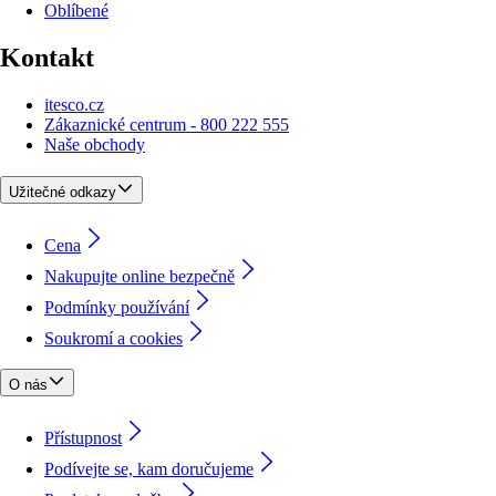
Oblíbené
Kontakt
itesco.cz
Zákaznické centrum - 800 222 555
Naše obchody
Užitečné odkazy
Cena
Nakupujte online bezpečně
Podmínky používání
Soukromí a cookies
O nás
Přístupnost
Podívejte se, kam doručujeme