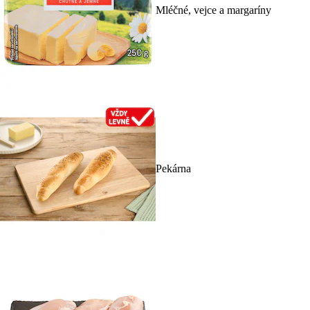
Mléčné, vejce a margaríny
Pekárna