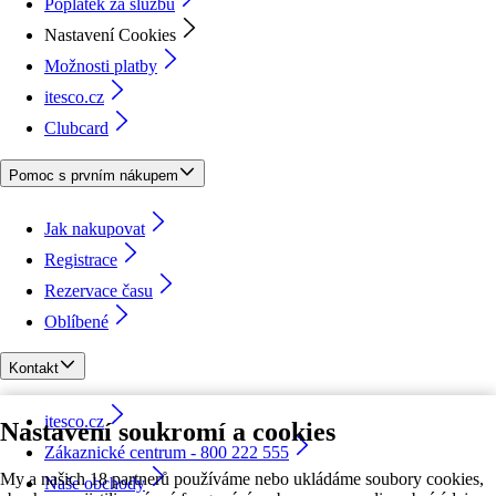
Poplatek za službu
Nastavení Cookies
Možnosti platby
itesco.cz
Clubcard
Pomoc s prvním nákupem
Jak nakupovat
Registrace
Rezervace času
Oblíbené
Kontakt
itesco.cz
Nastavení soukromí a cookies
Zákaznické centrum - 800 222 555
My a našich 18 partnerů používáme nebo ukládáme soubory cookies,
Naše obchody