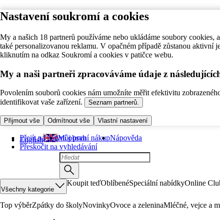
Nastavení soukromí a cookies
My a našich 18 partnerů používáme nebo ukládáme soubory cookies, ab
také personalizovanou reklamu. V opačném případě zůstanou aktivní j
kliknutím na odkaz Soukromí a cookies v patičce webu.
My a naši partneři zpracováváme údaje z následující
Povolením souborů cookies nám umožníte měřit efektivitu zobrazeného o
identifikovat vaše zařízení.
Seznam partnerů.
Přijmout vše
Odmítnout vše
Vlastní nastavení
Přejít na hlavní obsah
Můj první nákup
Nápověda
English
Přeskočit na vyhledávání
Koupit teď
Oblíbené
Speciální nabídky
Online Clu
Všechny kategorie
Top výběr
Zpátky do školy
Novinky
Ovoce a zelenina
Mléčné, vejce a m