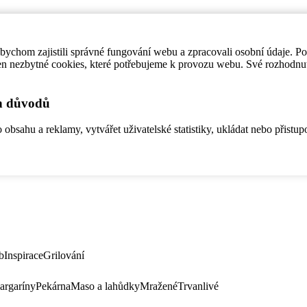
ychom zajistili správné fungování webu a zpracovali osobní údaje. P
en nezbytné cookies, které potřebujeme k provozu webu. Své rozhodnu
ch důvodů
bsahu a reklamy, vytvářet uživatelské statistiky, ukládat nebo přistup
b
Inspirace
Grilování
argaríny
Pekárna
Maso a lahůdky
Mražené
Trvanlivé