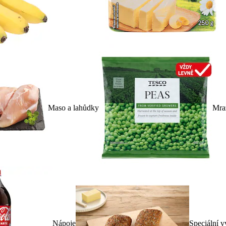
Maso a lahůdky
Mra
Nápoje
Speciální v