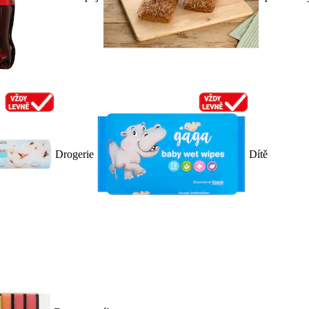
Drogerie
Dítě