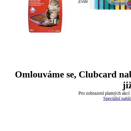
Zvíře
Omlouváme se, Clubcard nabíd
ji
Pro zobrazení platných akcí 
Speciální nabí