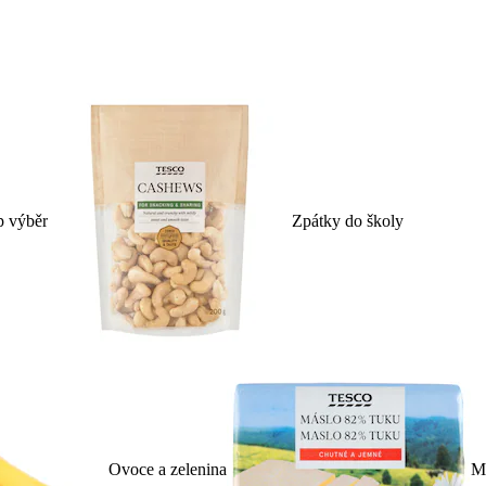
p výběr
Zpátky do školy
Ovoce a zelenina
Ml