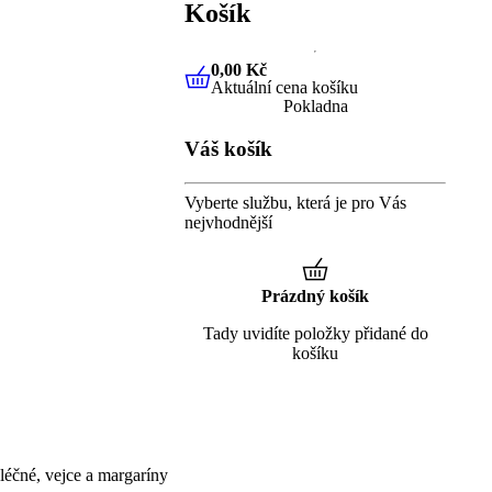
Košík
0,00 Kč
Aktuální cena košíku
0,00 Kč
Aktuální cena košíku
Pokladna
Váš košík
Vyberte službu, která je pro Vás
nejvhodnější
Prázdný košík
Tady uvidíte položky přidané do
košíku
éčné, vejce a margaríny