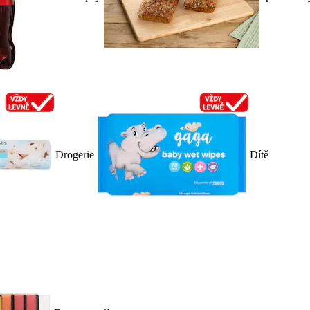
Drogerie
Dítě