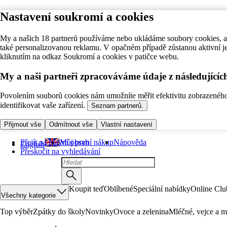
Nastavení soukromí a cookies
My a našich 18 partnerů používáme nebo ukládáme soubory cookies, ab
také personalizovanou reklamu. V opačném případě zůstanou aktivní j
kliknutím na odkaz Soukromí a cookies v patičce webu.
My a naši partneři zpracováváme údaje z následující
Povolením souborů cookies nám umožníte měřit efektivitu zobrazeného o
identifikovat vaše zařízení.
Seznam partnerů.
Přijmout vše
Odmítnout vše
Vlastní nastavení
Přejít na hlavní obsah
Můj první nákup
Nápověda
English
Přeskočit na vyhledávání
Koupit teď
Oblíbené
Speciální nabídky
Online Clu
Všechny kategorie
Top výběr
Zpátky do školy
Novinky
Ovoce a zelenina
Mléčné, vejce a m