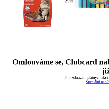
Zvíře
Omlouváme se, Clubcard nabíd
ji
Pro zobrazení platných akcí 
Speciální nabí