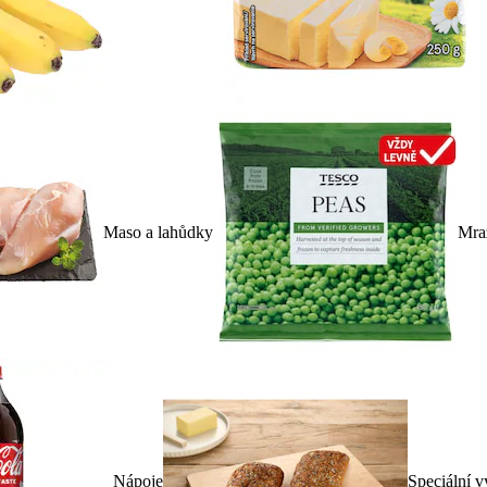
Maso a lahůdky
Mra
Nápoje
Speciální v