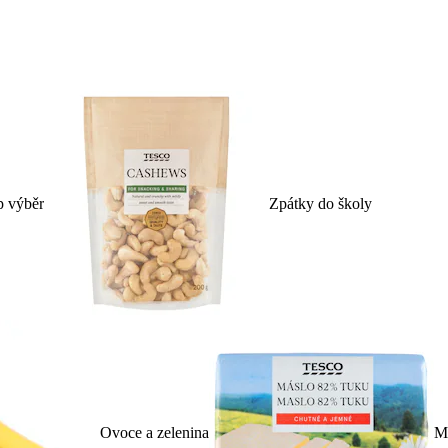
p výběr
Zpátky do školy
Ovoce a zelenina
Ml