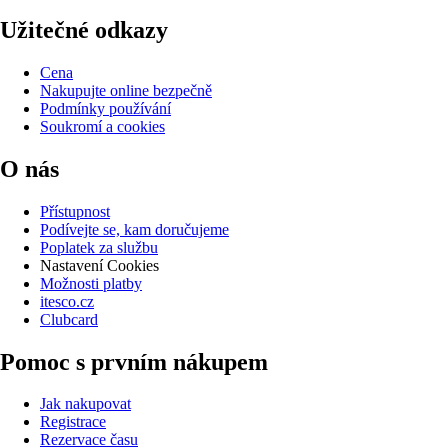
Užitečné odkazy
Cena
Nakupujte online bezpečně
Podmínky používání
Soukromí a cookies
O nás
Přístupnost
Podívejte se, kam doručujeme
Poplatek za službu
Nastavení Cookies
Možnosti platby
itesco.cz
Clubcard
Pomoc s prvním nákupem
Jak nakupovat
Registrace
Rezervace času