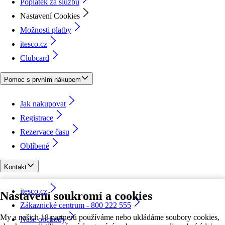
Poplatek za službu
Nastavení Cookies
Možnosti platby
itesco.cz
Clubcard
Pomoc s prvním nákupem
Jak nakupovat
Registrace
Rezervace času
Oblíbené
Kontakt
itesco.cz
Nastavení soukromí a cookies
Zákaznické centrum - 800 222 555
My a našich 18 partnerů používáme nebo ukládáme soubory cookies,
Naše obchody