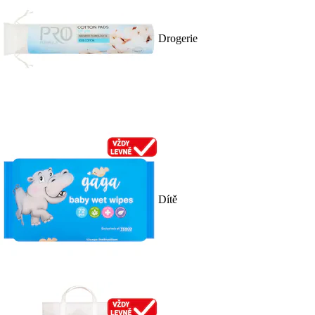
Drogerie
Dítě