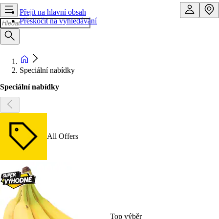
Přejít na hlavní obsah
Přeskočit na vyhledávání
Speciální nabídky
Speciální nabídky
All Offers
Top výběr