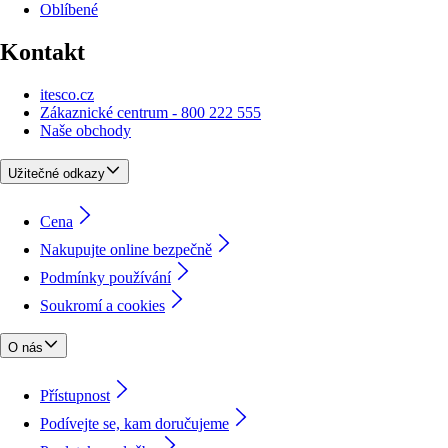
Oblíbené
Kontakt
itesco.cz
Zákaznické centrum - 800 222 555
Naše obchody
Užitečné odkazy
Cena
Nakupujte online bezpečně
Podmínky používání
Soukromí a cookies
O nás
Přístupnost
Podívejte se, kam doručujeme