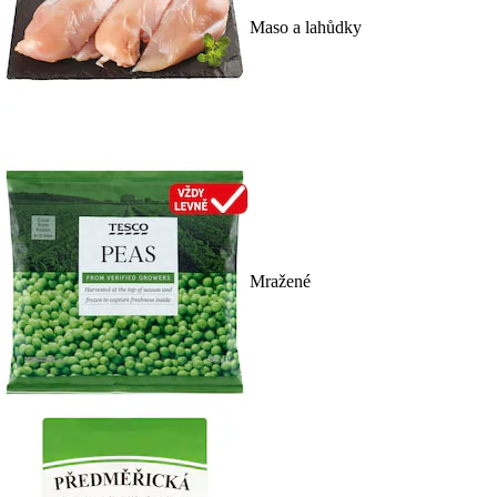
Maso a lahůdky
Mražené