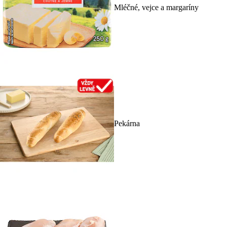
Mléčné, vejce a margaríny
Pekárna