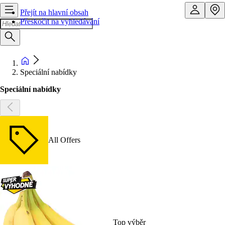
Přejít na hlavní obsah
Přeskočit na vyhledávání
Speciální nabídky
Speciální nabídky
All Offers
Top výběr