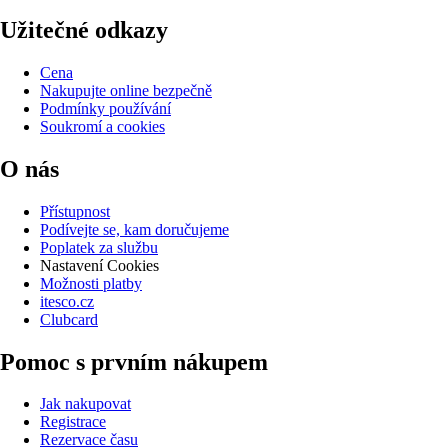
Užitečné odkazy
Cena
Nakupujte online bezpečně
Podmínky používání
Soukromí a cookies
O nás
Přístupnost
Podívejte se, kam doručujeme
Poplatek za službu
Nastavení Cookies
Možnosti platby
itesco.cz
Clubcard
Pomoc s prvním nákupem
Jak nakupovat
Registrace
Rezervace času