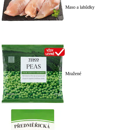
Maso a lahůdky
Mražené