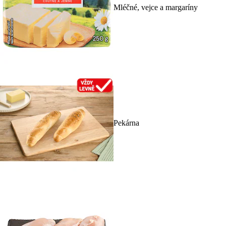
Mléčné, vejce a margaríny
Pekárna