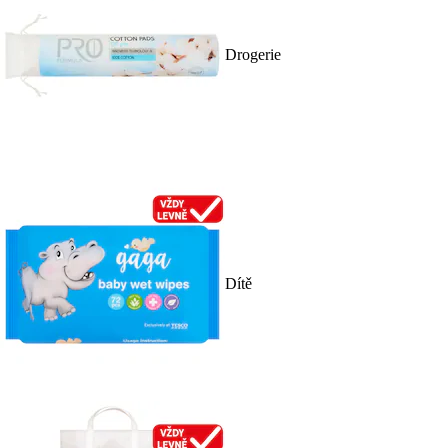
Drogerie
Dítě