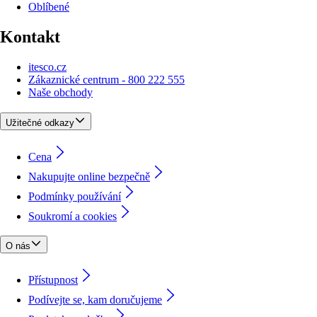
Oblíbené
Kontakt
itesco.cz
Zákaznické centrum - 800 222 555
Naše obchody
Užitečné odkazy
Cena
Nakupujte online bezpečně
Podmínky používání
Soukromí a cookies
O nás
Přístupnost
Podívejte se, kam doručujeme