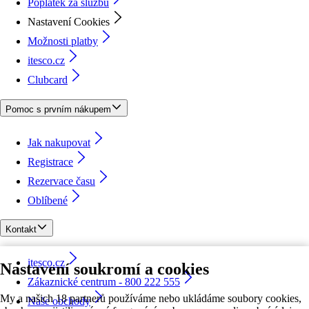
Poplatek za službu
Nastavení Cookies
Možnosti platby
itesco.cz
Clubcard
Pomoc s prvním nákupem
Jak nakupovat
Registrace
Rezervace času
Oblíbené
Kontakt
itesco.cz
Nastavení soukromí a cookies
Zákaznické centrum - 800 222 555
My a našich 18 partnerů používáme nebo ukládáme soubory cookies,
Naše obchody