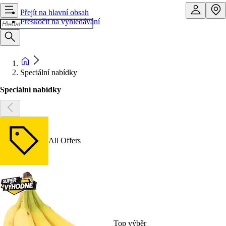
Přejít na hlavní obsah
Přeskočit na vyhledávání
Speciální nabídky
Speciální nabídky
All Offers
Top výběr