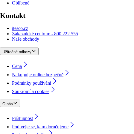
Oblíbené
Kontakt
itesco.cz
Zákaznické centrum - 800 222 555
Naše obchody
Užitečné odkazy
Cena
Nakupujte online bezpečně
Podmínky používání
Soukromí a cookies
O nás
Přístupnost
Podívejte se, kam doručujeme