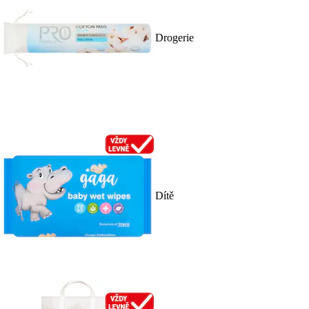
Drogerie
Dítě