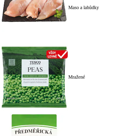
Maso a lahůdky
Mražené