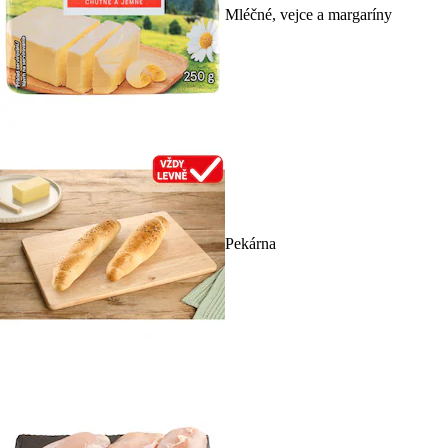
Mléčné, vejce a margaríny
Pekárna