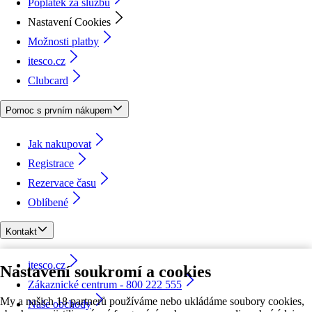
Poplatek za službu
Nastavení Cookies
Možnosti platby
itesco.cz
Clubcard
Pomoc s prvním nákupem
Jak nakupovat
Registrace
Rezervace času
Oblíbené
Kontakt
itesco.cz
Nastavení soukromí a cookies
Zákaznické centrum - 800 222 555
My a našich 18 partnerů používáme nebo ukládáme soubory cookies,
Naše obchody