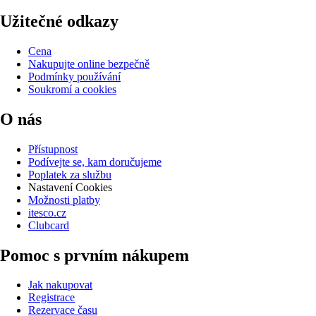
Užitečné odkazy
Cena
Nakupujte online bezpečně
Podmínky používání
Soukromí a cookies
O nás
Přístupnost
Podívejte se, kam doručujeme
Poplatek za službu
Nastavení Cookies
Možnosti platby
itesco.cz
Clubcard
Pomoc s prvním nákupem
Jak nakupovat
Registrace
Rezervace času