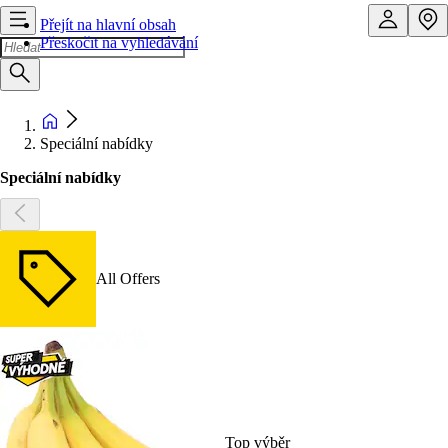
Přejít na hlavní obsah
Přeskočit na vyhledávání
Speciální nabídky
Speciální nabídky
All Offers
Top výběr