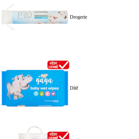
Drogerie
Dítě