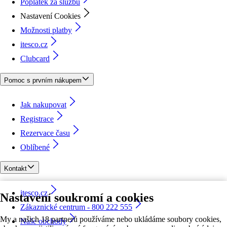
Poplatek za službu
Nastavení Cookies
Možnosti platby
itesco.cz
Clubcard
Pomoc s prvním nákupem
Jak nakupovat
Registrace
Rezervace času
Oblíbené
Kontakt
itesco.cz
Nastavení soukromí a cookies
Zákaznické centrum - 800 222 555
My a našich 18 partnerů používáme nebo ukládáme soubory cookies,
Naše obchody