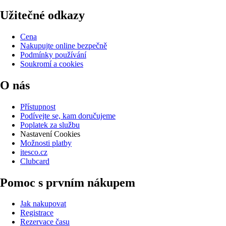
Užitečné odkazy
Cena
Nakupujte online bezpečně
Podmínky používání
Soukromí a cookies
O nás
Přístupnost
Podívejte se, kam doručujeme
Poplatek za službu
Nastavení Cookies
Možnosti platby
itesco.cz
Clubcard
Pomoc s prvním nákupem
Jak nakupovat
Registrace
Rezervace času