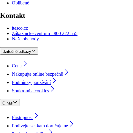
Oblíbené
Kontakt
itesco.cz
Zákaznické centrum - 800 222 555
Naše obchody
Užitečné odkazy
Cena
Nakupujte online bezpečně
Podmínky používání
Soukromí a cookies
O nás
Přístupnost
Podívejte se, kam doručujeme