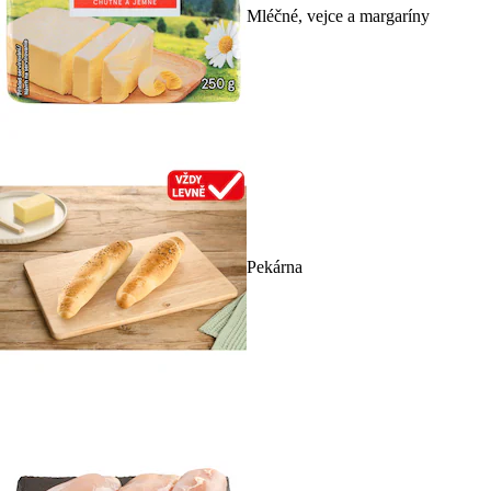
Mléčné, vejce a margaríny
Pekárna