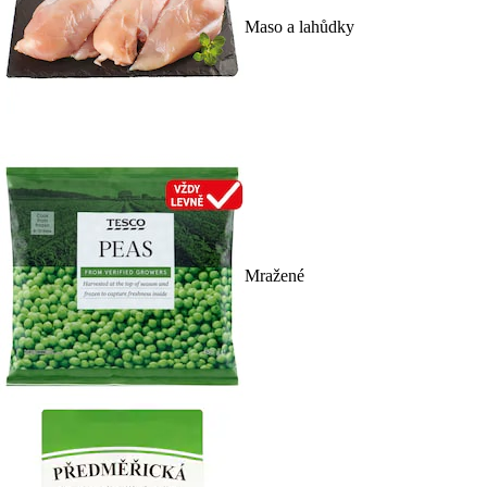
Maso a lahůdky
Mražené