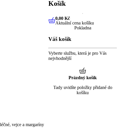
Košík
0,00 Kč
Aktuální cena košíku
0,00 Kč
Aktuální cena košíku
Pokladna
Váš košík
Vyberte službu, která je pro Vás
nejvhodnější
Prázdný košík
Tady uvidíte položky přidané do
košíku
éčné, vejce a margaríny