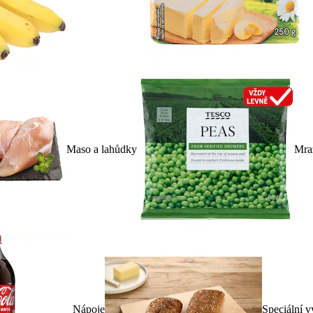
Maso a lahůdky
Mra
Nápoje
Speciální v