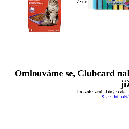
Zvíře
Omlouváme se, Clubcard nabíd
ji
Pro zobrazení platných akcí 
Speciální nabí