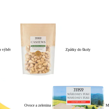
p výběr
Zpátky do školy
Ovoce a zelenina
Ml