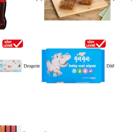
Drogerie
Dítě