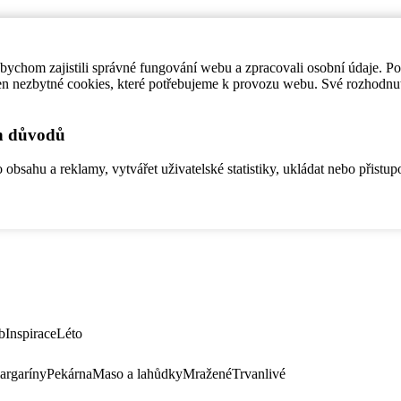
ychom zajistili správné fungování webu a zpracovali osobní údaje. P
en nezbytné cookies, které potřebujeme k provozu webu. Své rozhodnu
ch důvodů
bsahu a reklamy, vytvářet uživatelské statistiky, ukládat nebo přistup
b
Inspirace
Léto
argaríny
Pekárna
Maso a lahůdky
Mražené
Trvanlivé