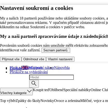
Nastavení soukromí a cookies
My a našich 18 partnerů používáme nebo ukládáme soubory cookies, ab
také personalizovanou reklamu. V opačném případě zůstanou aktivní j
kliknutím na odkaz Soukromí a cookies v patičce webu.
My a naši partneři zpracováváme údaje z následující
Povolením souborů cookies nám umožníte měřit efektivitu zobrazeného o
identifikovat vaše zařízení.
Seznam partnerů.
Přijmout vše
Odmítnout vše
Vlastní nastavení
Přejít na hlavní obsah
Můj první nákup
Nápověda
English
Přeskočit na vyhledávání
Koupit teď
Oblíbené
Speciální nabídky
Online Clu
Všechny kategorie
Top výběr
Zpátky do školy
Novinky
Ovoce a zelenina
Mléčné, vejce a m