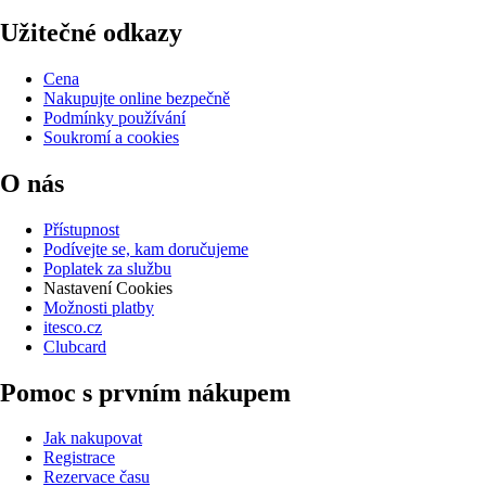
Užitečné odkazy
Cena
Nakupujte online bezpečně
Podmínky používání
Soukromí a cookies
O nás
Přístupnost
Podívejte se, kam doručujeme
Poplatek za službu
Nastavení Cookies
Možnosti platby
itesco.cz
Clubcard
Pomoc s prvním nákupem
Jak nakupovat
Registrace
Rezervace času