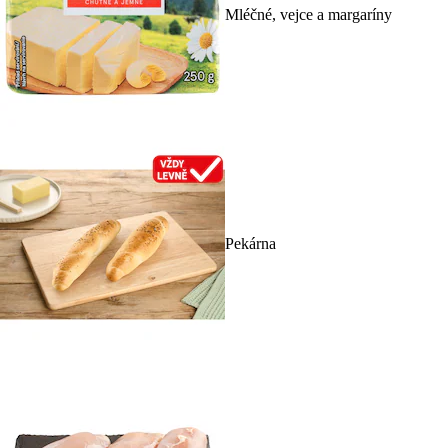
Mléčné, vejce a margaríny
Pekárna