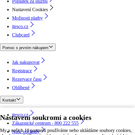
Poplatek za službu
Nastavení Cookies
Možnosti platby
itesco.cz
Clubcard
Pomoc s prvním nákupem
Jak nakupovat
Registrace
Rezervace času
Oblíbené
Kontakt
itesco.cz
Nastavení soukromí a cookies
Zákaznické centrum - 800 222 555
My a našich 18 partnerů používáme nebo ukládáme soubory cookies,
Naše obchody