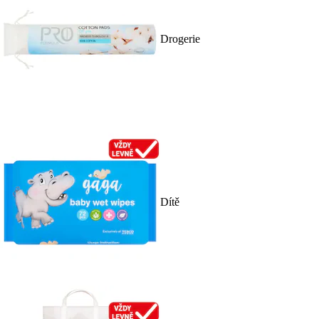
Drogerie
Dítě