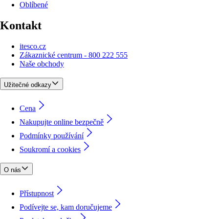
Oblíbené
Kontakt
itesco.cz
Zákaznické centrum - 800 222 555
Naše obchody
Užitečné odkazy
Cena
Nakupujte online bezpečně
Podmínky používání
Soukromí a cookies
O nás
Přístupnost
Podívejte se, kam doručujeme