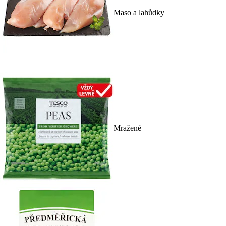
Maso a lahůdky
Mražené