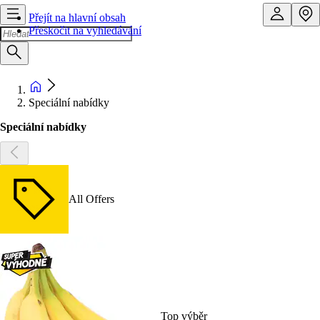
Přejít na hlavní obsah
Přeskočit na vyhledávání
Speciální nabídky
Speciální nabídky
All Offers
Top výběr