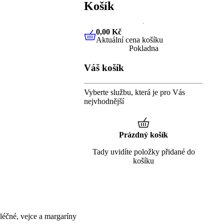
Košík
0,00 Kč
Aktuální cena košíku
0,00 Kč
Aktuální cena košíku
Pokladna
Váš košík
Vyberte službu, která je pro Vás
nejvhodnější
Prázdný košík
Tady uvidíte položky přidané do
košíku
éčné, vejce a margaríny