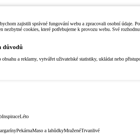
ychom zajistili správné fungování webu a zpracovali osobní údaje. P
en nezbytné cookies, které potřebujeme k provozu webu. Své rozhodnu
ch důvodů
bsahu a reklamy, vytvářet uživatelské statistiky, ukládat nebo přistup
b
Inspirace
Léto
argaríny
Pekárna
Maso a lahůdky
Mražené
Trvanlivé