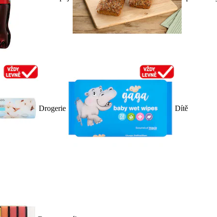
Drogerie
Dítě