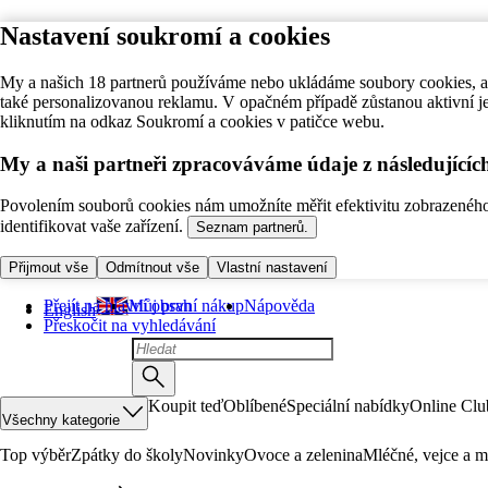
Nastavení soukromí a cookies
My a našich 18 partnerů používáme nebo ukládáme soubory cookies, ab
také personalizovanou reklamu. V opačném případě zůstanou aktivní j
kliknutím na odkaz Soukromí a cookies v patičce webu.
My a naši partneři zpracováváme údaje z následující
Povolením souborů cookies nám umožníte měřit efektivitu zobrazeného o
identifikovat vaše zařízení.
Seznam partnerů.
Přijmout vše
Odmítnout vše
Vlastní nastavení
Přejít na hlavní obsah
Můj první nákup
Nápověda
English
Přeskočit na vyhledávání
Koupit teď
Oblíbené
Speciální nabídky
Online Clu
Všechny kategorie
Top výběr
Zpátky do školy
Novinky
Ovoce a zelenina
Mléčné, vejce a m