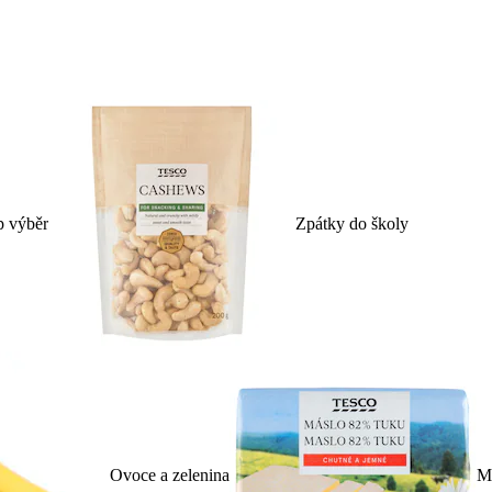
p výběr
Zpátky do školy
Ovoce a zelenina
Ml