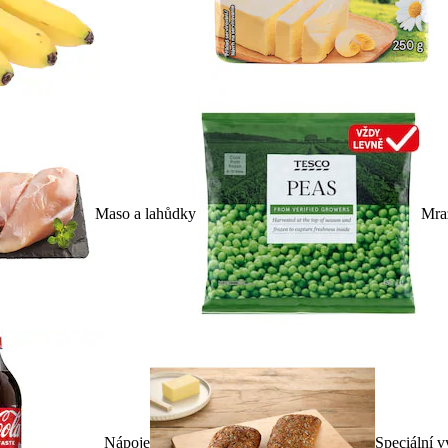
Maso a lahůdky
Mra
Nápoje
Speciální v