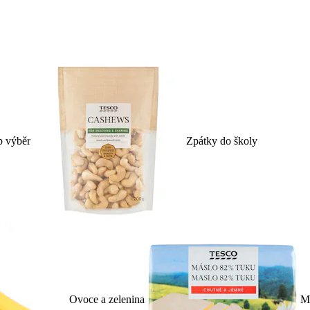
p výběr
Zpátky do školy
Ovoce a zelenina
Ml