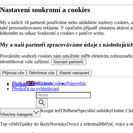
Nastavení soukromí a cookies
My a našich 18 partnerů používáme nebo ukládáme soubory cookies, ab
také personalizovanou reklamu. V opačném případě zůstanou aktivní j
kliknutím na odkaz Soukromí a cookies v patičce webu.
My a naši partneři zpracováváme údaje z následující
Povolením souborů cookies nám umožníte měřit efektivitu zobrazeného o
identifikovat vaše zařízení.
Seznam partnerů.
Přijmout vše
Odmítnout vše
Vlastní nastavení
Přejít na hlavní obsah
Můj první nákup
Nápověda
English
Přeskočit na vyhledávání
Koupit teď
Oblíbené
Speciální nabídky
Online Clu
Všechny kategorie
Top výběr
Zpátky do školy
Novinky
Ovoce a zelenina
Mléčné, vejce a m