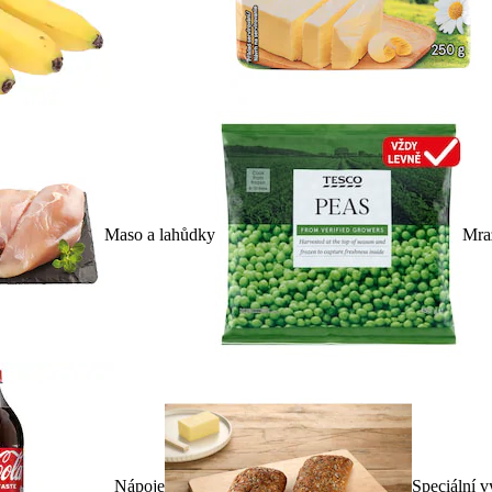
Maso a lahůdky
Mra
Nápoje
Speciální v