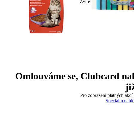
Zvíře
Omlouváme se, Clubcard nabíd
ji
Pro zobrazení platných akcí 
Speciální nabí