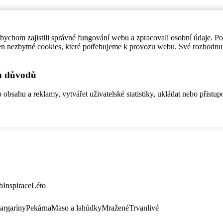
ychom zajistili správné fungování webu a zpracovali osobní údaje. P
en nezbytné cookies, které potřebujeme k provozu webu. Své rozhodnu
ch důvodů
bsahu a reklamy, vytvářet uživatelské statistiky, ukládat nebo přistup
b
Inspirace
Léto
argaríny
Pekárna
Maso a lahůdky
Mražené
Trvanlivé