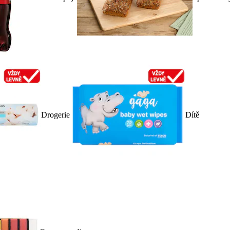
Drogerie
Dítě