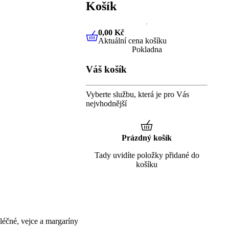
Košík
0,00 Kč
Aktuální cena košíku
0,00 Kč
Aktuální cena košíku
Pokladna
Váš košík
Vyberte službu, která je pro Vás
nejvhodnější
Prázdný košík
Tady uvidíte položky přidané do
košíku
éčné, vejce a margaríny