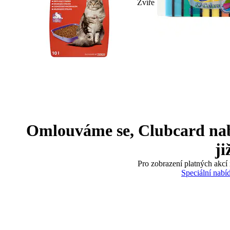
Zvíře
Omlouváme se, Clubcard nabíd
ji
Pro zobrazení platných akcí 
Speciální nabí