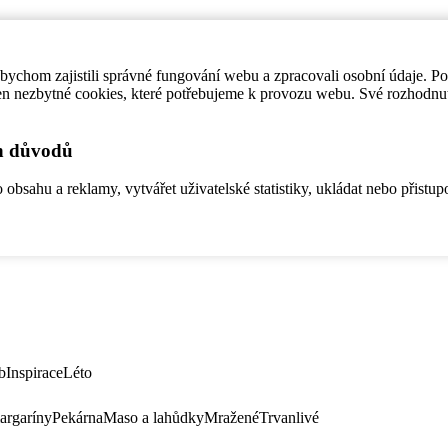
ychom zajistili správné fungování webu a zpracovali osobní údaje. P
en nezbytné cookies, které potřebujeme k provozu webu. Své rozhodnu
ch důvodů
bsahu a reklamy, vytvářet uživatelské statistiky, ukládat nebo přistup
b
Inspirace
Léto
argaríny
Pekárna
Maso a lahůdky
Mražené
Trvanlivé