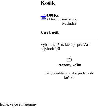
Košík
0,00 Kč
Aktuální cena košíku
0,00 Kč
Aktuální cena košíku
Pokladna
Váš košík
Vyberte službu, která je pro Vás
nejvhodnější
Prázdný košík
Tady uvidíte položky přidané do
košíku
éčné, vejce a margaríny