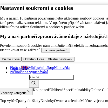
Nastavení soukromí a cookies
My a našich 18 partnerů používáme nebo ukládáme soubory cookies, ab
také personalizovanou reklamu. V opačném případě zůstanou aktivní j
kliknutím na odkaz Soukromí a cookies v patičce webu.
My a naši partneři zpracováváme údaje z následující
Povolením souborů cookies nám umožníte měřit efektivitu zobrazeného o
identifikovat vaše zařízení.
Seznam partnerů.
Přijmout vše
Odmítnout vše
Vlastní nastavení
Přejít na hlavní obsah
Můj první nákup
Nápověda
English
Přeskočit na vyhledávání
Koupit teď
Oblíbené
Speciální nabídky
Online Clu
Všechny kategorie
Top výběr
Zpátky do školy
Novinky
Ovoce a zelenina
Mléčné, vejce a m