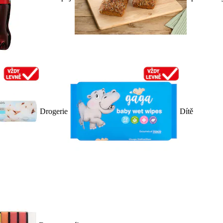
Drogerie
Dítě