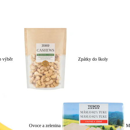
p výběr
Zpátky do školy
Ovoce a zelenina
Ml