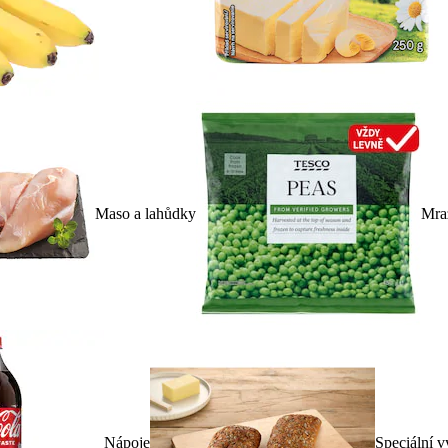
Maso a lahůdky
Mra
Nápoje
Speciální v