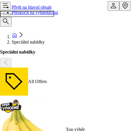
Přejít na hlavní obsah
Přeskočit na vyhledávání
Speciální nabídky
Speciální nabídky
All Offers
Top výběr