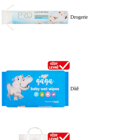
Drogerie
Dítě