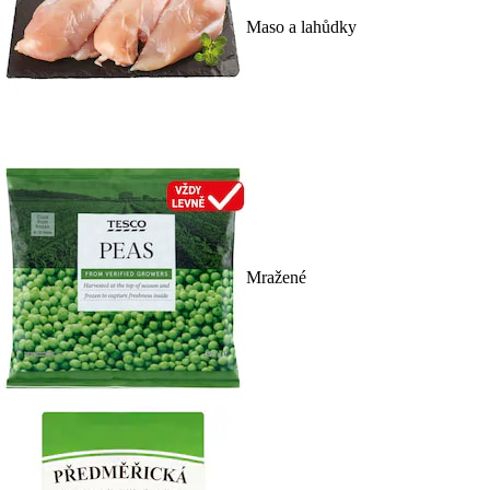
Maso a lahůdky
Mražené