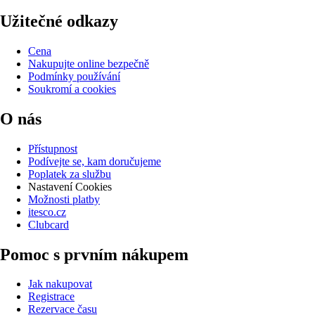
Užitečné odkazy
Cena
Nakupujte online bezpečně
Podmínky používání
Soukromí a cookies
O nás
Přístupnost
Podívejte se, kam doručujeme
Poplatek za službu
Nastavení Cookies
Možnosti platby
itesco.cz
Clubcard
Pomoc s prvním nákupem
Jak nakupovat
Registrace
Rezervace času