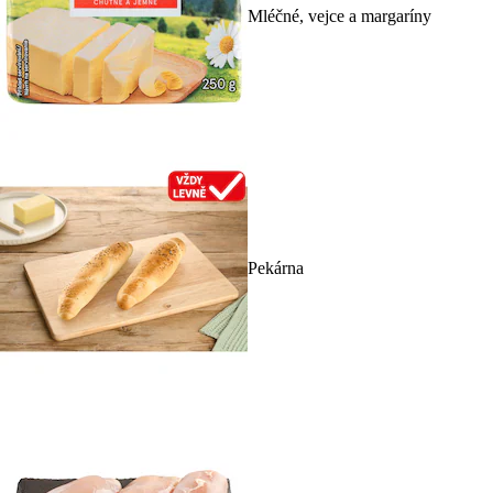
Mléčné, vejce a margaríny
Pekárna