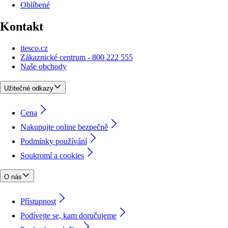
Oblíbené
Kontakt
itesco.cz
Zákaznické centrum - 800 222 555
Naše obchody
Užitečné odkazy
Cena
Nakupujte online bezpečně
Podmínky používání
Soukromí a cookies
O nás
Přístupnost
Podívejte se, kam doručujeme