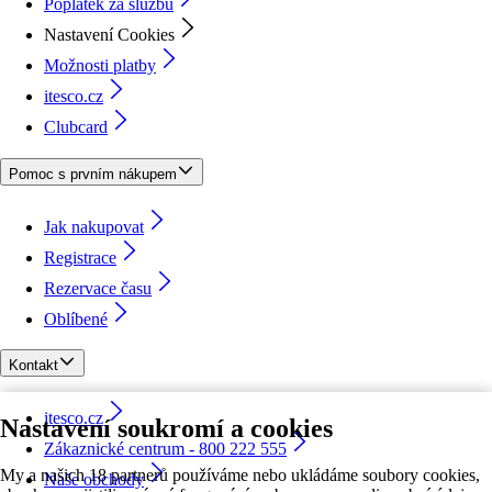
Poplatek za službu
Nastavení Cookies
Možnosti platby
itesco.cz
Clubcard
Pomoc s prvním nákupem
Jak nakupovat
Registrace
Rezervace času
Oblíbené
Kontakt
itesco.cz
Nastavení soukromí a cookies
Zákaznické centrum - 800 222 555
My a našich 18 partnerů používáme nebo ukládáme soubory cookies,
Naše obchody