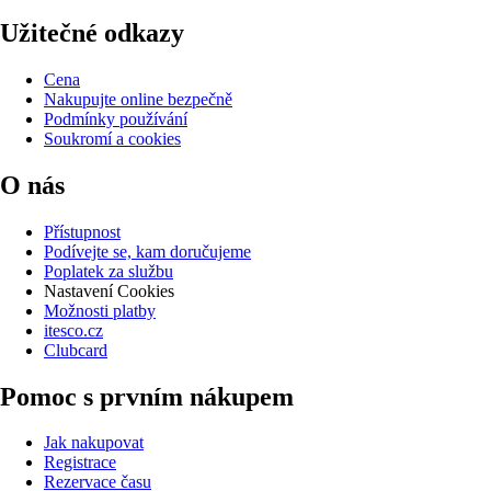
Užitečné odkazy
Cena
Nakupujte online bezpečně
Podmínky používání
Soukromí a cookies
O nás
Přístupnost
Podívejte se, kam doručujeme
Poplatek za službu
Nastavení Cookies
Možnosti platby
itesco.cz
Clubcard
Pomoc s prvním nákupem
Jak nakupovat
Registrace
Rezervace času