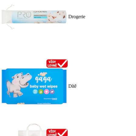
Drogerie
Dítě