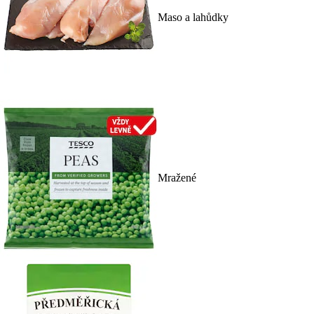
Maso a lahůdky
Mražené