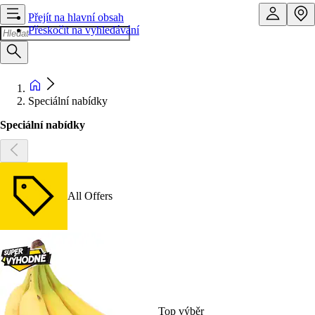
Přejít na hlavní obsah
Přeskočit na vyhledávání
Speciální nabídky
Speciální nabídky
All Offers
Top výběr