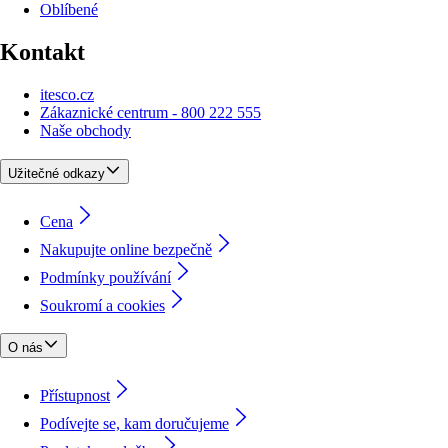
Oblíbené
Kontakt
itesco.cz
Zákaznické centrum - 800 222 555
Naše obchody
Užitečné odkazy
Cena
Nakupujte online bezpečně
Podmínky používání
Soukromí a cookies
O nás
Přístupnost
Podívejte se, kam doručujeme