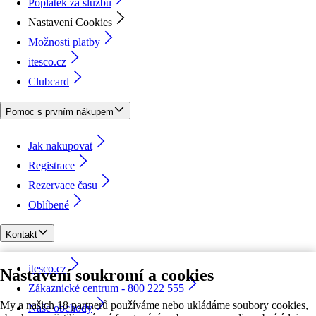
Poplatek za službu
Nastavení Cookies
Možnosti platby
itesco.cz
Clubcard
Pomoc s prvním nákupem
Jak nakupovat
Registrace
Rezervace času
Oblíbené
Kontakt
itesco.cz
Nastavení soukromí a cookies
Zákaznické centrum - 800 222 555
My a našich 18 partnerů používáme nebo ukládáme soubory cookies,
Naše obchody