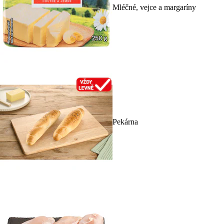
Mléčné, vejce a margaríny
Pekárna