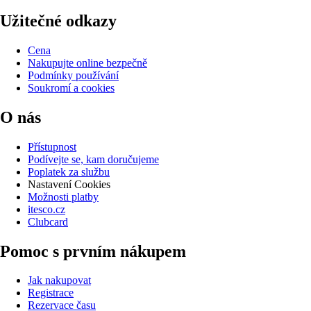
Užitečné odkazy
Cena
Nakupujte online bezpečně
Podmínky používání
Soukromí a cookies
O nás
Přístupnost
Podívejte se, kam doručujeme
Poplatek za službu
Nastavení Cookies
Možnosti platby
itesco.cz
Clubcard
Pomoc s prvním nákupem
Jak nakupovat
Registrace
Rezervace času