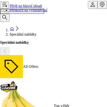
Přejít na hlavní obsah
Přeskočit na vyhledávání
Speciální nabídky
Speciální nabídky
All Offers
Top výběr