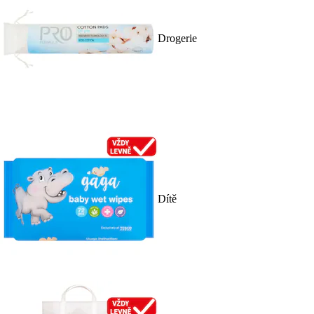
Drogerie
Dítě