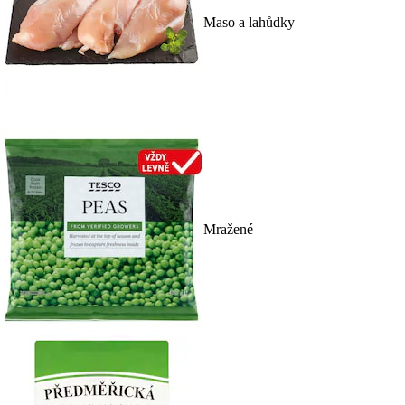
Maso a lahůdky
Mražené