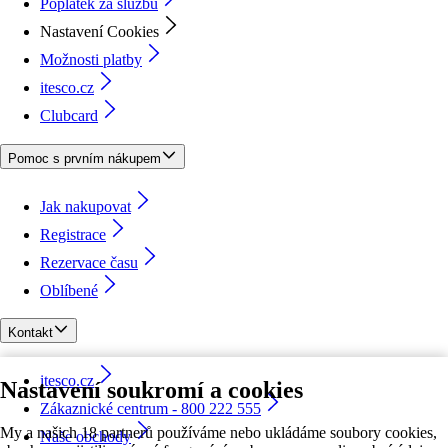
Poplatek za službu
Nastavení Cookies
Možnosti platby
itesco.cz
Clubcard
Pomoc s prvním nákupem
Jak nakupovat
Registrace
Rezervace času
Oblíbené
Kontakt
itesco.cz
Nastavení soukromí a cookies
Zákaznické centrum - 800 222 555
My a našich 18 partnerů používáme nebo ukládáme soubory cookies,
Naše obchody