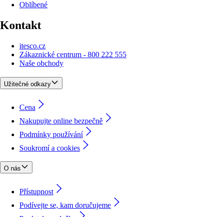
Oblíbené
Kontakt
itesco.cz
Zákaznické centrum - 800 222 555
Naše obchody
Užitečné odkazy
Cena
Nakupujte online bezpečně
Podmínky používání
Soukromí a cookies
O nás
Přístupnost
Podívejte se, kam doručujeme