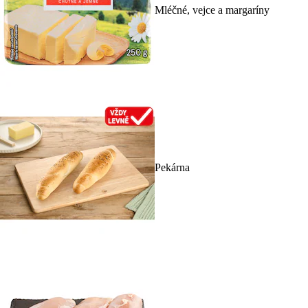
Mléčné, vejce a margaríny
Pekárna