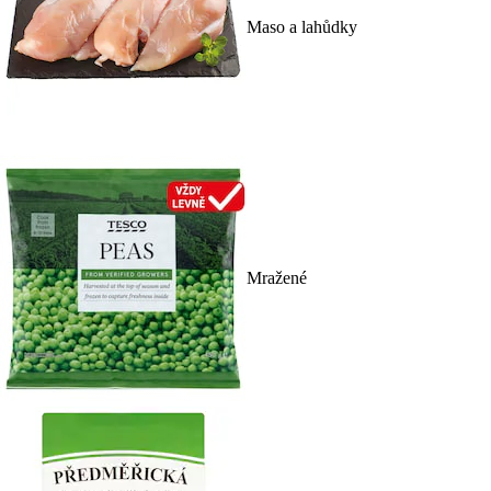
Maso a lahůdky
Mražené