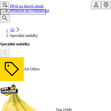
Přejít na hlavní obsah
Přeskočit na vyhledávání
Speciální nabídky
Speciální nabídky
All Offers
Top výběr