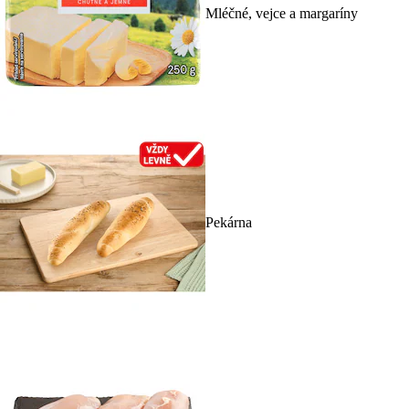
Mléčné, vejce a margaríny
Pekárna