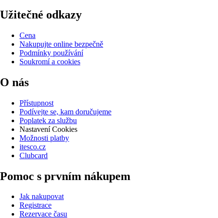
Užitečné odkazy
Cena
Nakupujte online bezpečně
Podmínky používání
Soukromí a cookies
O nás
Přístupnost
Podívejte se, kam doručujeme
Poplatek za službu
Nastavení Cookies
Možnosti platby
itesco.cz
Clubcard
Pomoc s prvním nákupem
Jak nakupovat
Registrace
Rezervace času