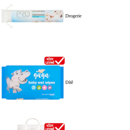
Drogerie
Dítě