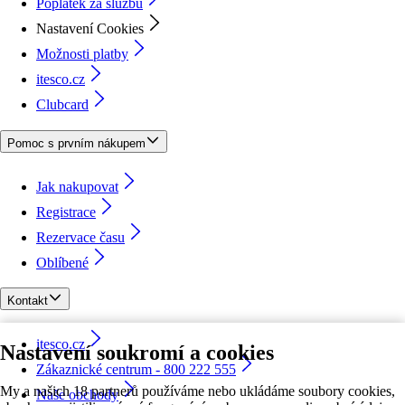
Poplatek za službu
Nastavení Cookies
Možnosti platby
itesco.cz
Clubcard
Pomoc s prvním nákupem
Jak nakupovat
Registrace
Rezervace času
Oblíbené
Kontakt
itesco.cz
Nastavení soukromí a cookies
Zákaznické centrum - 800 222 555
My a našich 18 partnerů používáme nebo ukládáme soubory cookies,
Naše obchody