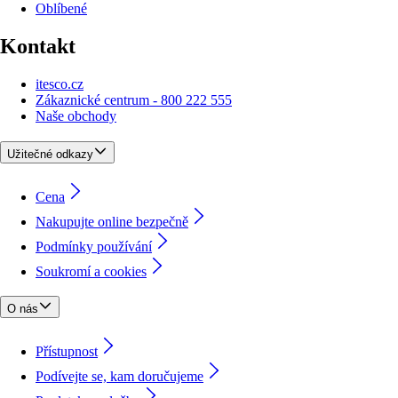
Oblíbené
Kontakt
itesco.cz
Zákaznické centrum - 800 222 555
Naše obchody
Užitečné odkazy
Cena
Nakupujte online bezpečně
Podmínky používání
Soukromí a cookies
O nás
Přístupnost
Podívejte se, kam doručujeme