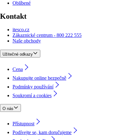
Oblíbené
Kontakt
itesco.cz
Zákaznické centrum - 800 222 555
Naše obchody
Užitečné odkazy
Cena
Nakupujte online bezpečně
Podmínky používání
Soukromí a cookies
O nás
Přístupnost
Podívejte se, kam doručujeme