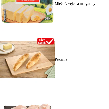
Mléčné, vejce a margaríny
Pekárna