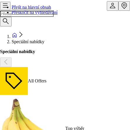
Přejít na hlavní obsah
Přeskočit na vyhledávání
Speciální nabídky
Speciální nabídky
All Offers
Top výběr