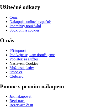
Užitečné odkazy
Cena
Nakupujte online bezpečně
Podmínky používání
Soukromí a cookies
O nás
Přístupnost
Podívejte se, kam doručujeme
Poplatek za službu
Nastavení Cookies
Možnosti platby
itesco.cz
Clubcard
Pomoc s prvním nákupem
Jak nakupovat
Registrace
Rezervace času