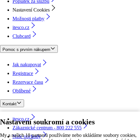
Poplatek za službu
Nastavení Cookies
Možnosti platby
itesco.cz
Clubcard
Pomoc s prvním nákupem
Jak nakupovat
Registrace
Rezervace času
Oblíbené
Kontakt
itesco.cz
Nastavení soukromí a cookies
Zákaznické centrum - 800 222 555
My a našich 18 partnerů používáme nebo ukládáme soubory cookies,
Naše obchody