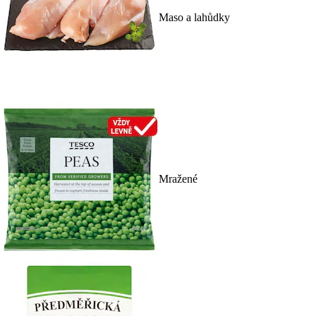
Maso a lahůdky
Mražené