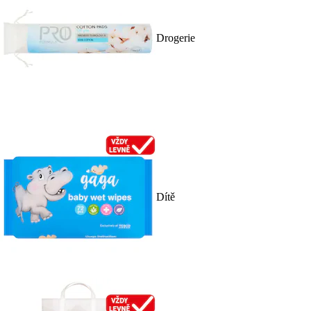
Drogerie
Dítě