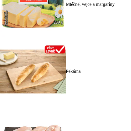
Mléčné, vejce a margaríny
Pekárna