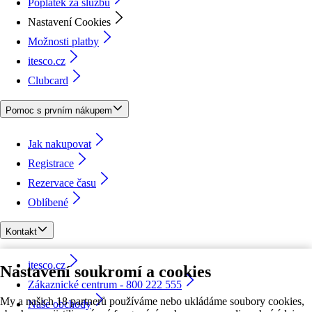
Poplatek za službu
Nastavení Cookies
Možnosti platby
itesco.cz
Clubcard
Pomoc s prvním nákupem
Jak nakupovat
Registrace
Rezervace času
Oblíbené
Kontakt
itesco.cz
Nastavení soukromí a cookies
Zákaznické centrum - 800 222 555
My a našich 18 partnerů používáme nebo ukládáme soubory cookies,
Naše obchody