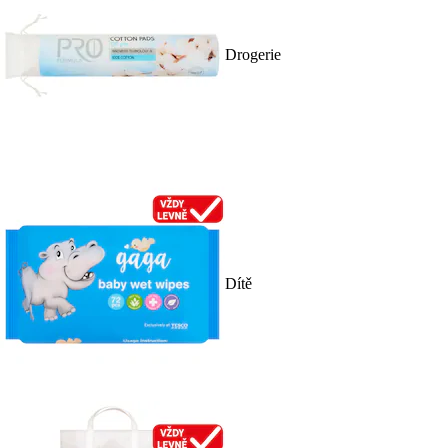
Drogerie
Dítě