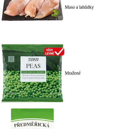
Maso a lahůdky
Mražené