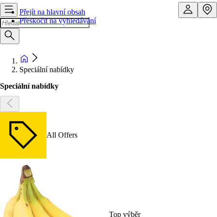
Přejít na hlavní obsah
Přeskočit na vyhledávání
Speciální nabídky
Speciální nabídky
All Offers
Top výběr