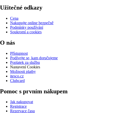
Užitečné odkazy
Cena
Nakupujte online bezpečně
Podmínky používání
Soukromí a cookies
O nás
Přístupnost
Podívejte se, kam doručujeme
Poplatek za službu
Nastavení Cookies
Možnosti platby
itesco.cz
Clubcard
Pomoc s prvním nákupem
Jak nakupovat
Registrace
Rezervace času