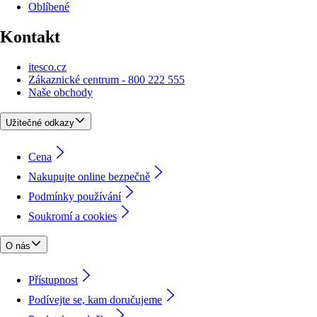
Oblíbené
Kontakt
itesco.cz
Zákaznické centrum - 800 222 555
Naše obchody
Užitečné odkazy
Cena
Nakupujte online bezpečně
Podmínky používání
Soukromí a cookies
O nás
Přístupnost
Podívejte se, kam doručujeme