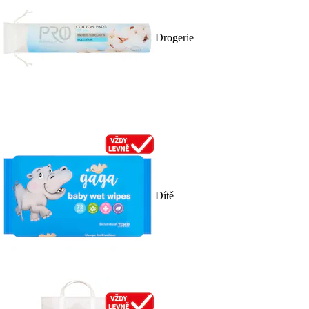
Drogerie
Dítě