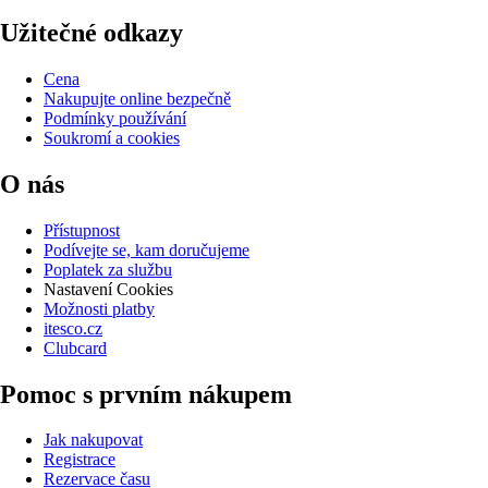
Užitečné odkazy
Cena
Nakupujte online bezpečně
Podmínky používání
Soukromí a cookies
O nás
Přístupnost
Podívejte se, kam doručujeme
Poplatek za službu
Nastavení Cookies
Možnosti platby
itesco.cz
Clubcard
Pomoc s prvním nákupem
Jak nakupovat
Registrace
Rezervace času