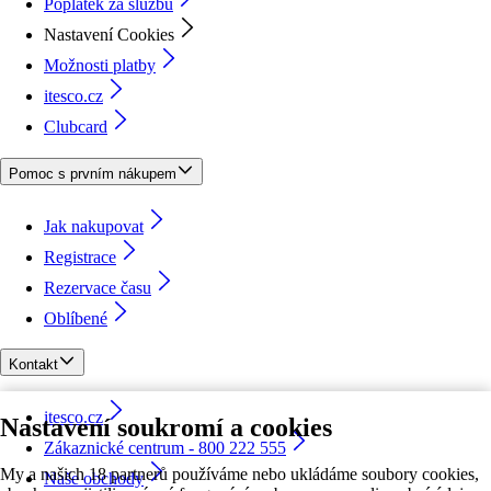
Poplatek za službu
Nastavení Cookies
Možnosti platby
itesco.cz
Clubcard
Pomoc s prvním nákupem
Jak nakupovat
Registrace
Rezervace času
Oblíbené
Kontakt
itesco.cz
Nastavení soukromí a cookies
Zákaznické centrum - 800 222 555
My a našich 18 partnerů používáme nebo ukládáme soubory cookies,
Naše obchody