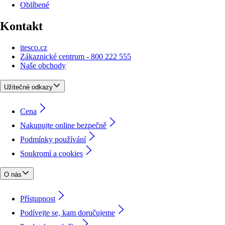
Oblíbené
Kontakt
itesco.cz
Zákaznické centrum - 800 222 555
Naše obchody
Užitečné odkazy
Cena
Nakupujte online bezpečně
Podmínky používání
Soukromí a cookies
O nás
Přístupnost
Podívejte se, kam doručujeme