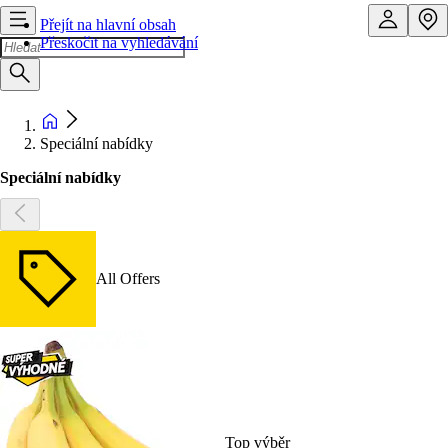
Přejít na hlavní obsah
Přeskočit na vyhledávání
Speciální nabídky
Speciální nabídky
All Offers
Top výběr