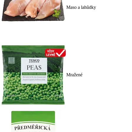
Maso a lahůdky
Mražené