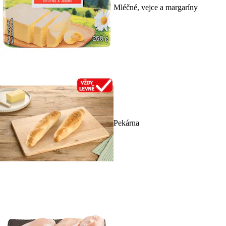
Mléčné, vejce a margaríny
Pekárna