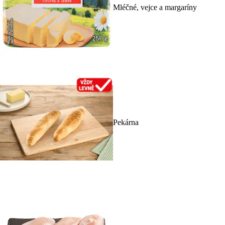
Mléčné, vejce a margaríny
Pekárna