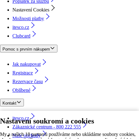
Poplatek za službu
Nastavení Cookies
Možnosti platby
itesco.cz
Clubcard
Pomoc s prvním nákupem
Jak nakupovat
Registrace
Rezervace času
Oblíbené
Kontakt
itesco.cz
Nastavení soukromí a cookies
Zákaznické centrum - 800 222 555
My a našich 18 partnerů používáme nebo ukládáme soubory cookies,
Naše obchody