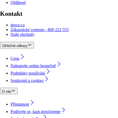
Oblíbené
Kontakt
itesco.cz
Zákaznické centrum - 800 222 555
Naše obchody
Užitečné odkazy
Cena
Nakupujte online bezpečně
Podmínky používání
Soukromí a cookies
O nás
Přístupnost
Podívejte se, kam doručujeme