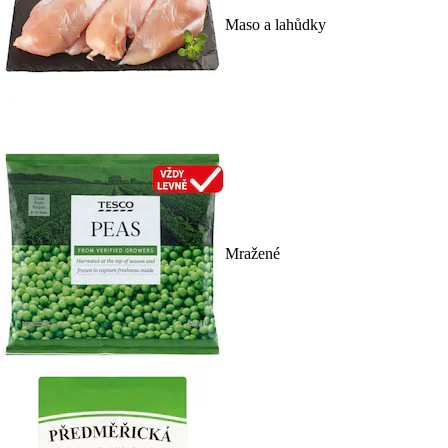
Maso a lahůdky
Mražené