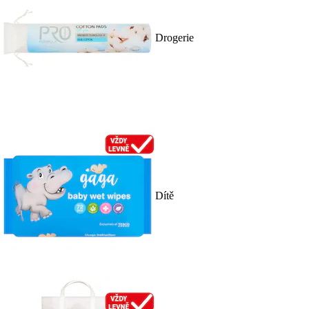
Drogerie
Dítě