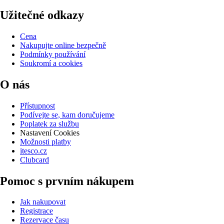
Užitečné odkazy
Cena
Nakupujte online bezpečně
Podmínky používání
Soukromí a cookies
O nás
Přístupnost
Podívejte se, kam doručujeme
Poplatek za službu
Nastavení Cookies
Možnosti platby
itesco.cz
Clubcard
Pomoc s prvním nákupem
Jak nakupovat
Registrace
Rezervace času