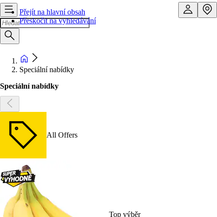
Přejít na hlavní obsah
Přeskočit na vyhledávání
Speciální nabídky
Speciální nabídky
All Offers
Top výběr