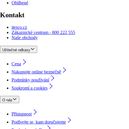
Oblíbené
Kontakt
itesco.cz
Zákaznické centrum - 800 222 555
Naše obchody
Užitečné odkazy
Cena
Nakupujte online bezpečně
Podmínky používání
Soukromí a cookies
O nás
Přístupnost
Podívejte se, kam doručujeme