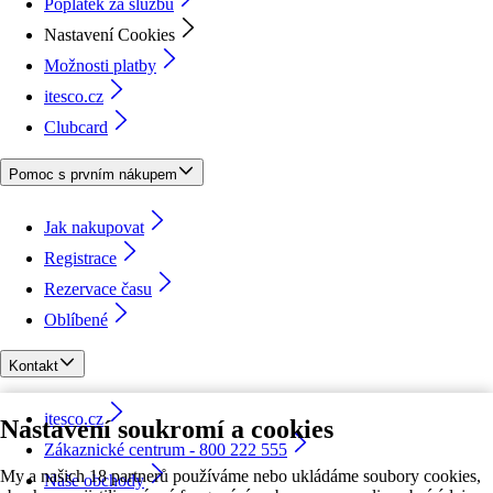
Poplatek za službu
Nastavení Cookies
Možnosti platby
itesco.cz
Clubcard
Pomoc s prvním nákupem
Jak nakupovat
Registrace
Rezervace času
Oblíbené
Kontakt
itesco.cz
Nastavení soukromí a cookies
Zákaznické centrum - 800 222 555
My a našich 18 partnerů používáme nebo ukládáme soubory cookies,
Naše obchody