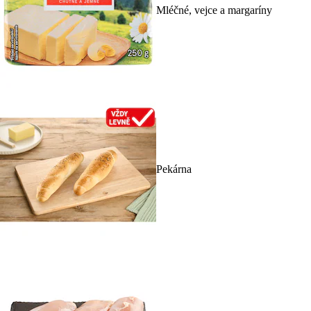
Mléčné, vejce a margaríny
Pekárna