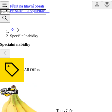
Přejít na hlavní obsah
Přeskočit na vyhledávání
Speciální nabídky
Speciální nabídky
All Offers
Top výběr