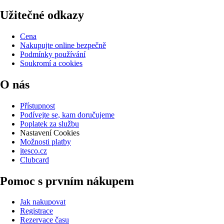
Užitečné odkazy
Cena
Nakupujte online bezpečně
Podmínky používání
Soukromí a cookies
O nás
Přístupnost
Podívejte se, kam doručujeme
Poplatek za službu
Nastavení Cookies
Možnosti platby
itesco.cz
Clubcard
Pomoc s prvním nákupem
Jak nakupovat
Registrace
Rezervace času