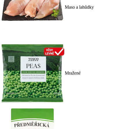
Maso a lahůdky
Mražené