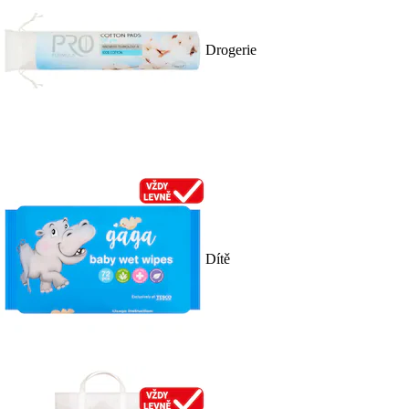
Drogerie
Dítě