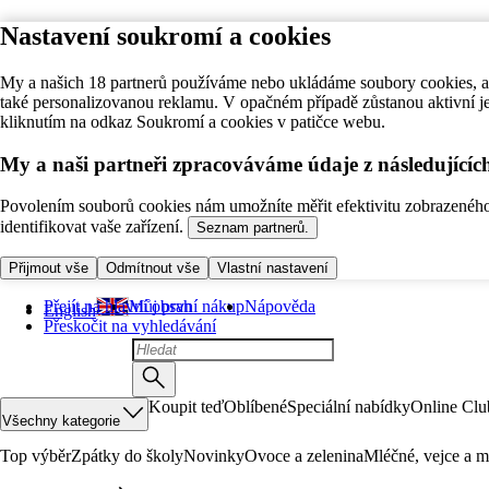
Nastavení soukromí a cookies
My a našich 18 partnerů používáme nebo ukládáme soubory cookies, ab
také personalizovanou reklamu. V opačném případě zůstanou aktivní j
kliknutím na odkaz Soukromí a cookies v patičce webu.
My a naši partneři zpracováváme údaje z následující
Povolením souborů cookies nám umožníte měřit efektivitu zobrazeného o
identifikovat vaše zařízení.
Seznam partnerů.
Přijmout vše
Odmítnout vše
Vlastní nastavení
Přejít na hlavní obsah
Můj první nákup
Nápověda
English
Přeskočit na vyhledávání
Koupit teď
Oblíbené
Speciální nabídky
Online Clu
Všechny kategorie
Top výběr
Zpátky do školy
Novinky
Ovoce a zelenina
Mléčné, vejce a m