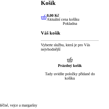
Košík
0,00 Kč
Aktuální cena košíku
0,00 Kč
Aktuální cena košíku
Pokladna
Váš košík
Vyberte službu, která je pro Vás
nejvhodnější
Prázdný košík
Tady uvidíte položky přidané do
košíku
éčné, vejce a margaríny