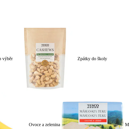
p výběr
Zpátky do školy
Ovoce a zelenina
Ml