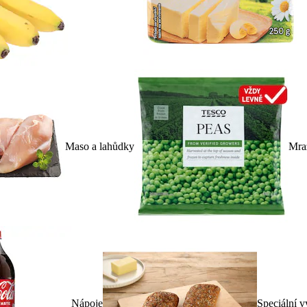
Maso a lahůdky
Mra
Nápoje
Speciální v