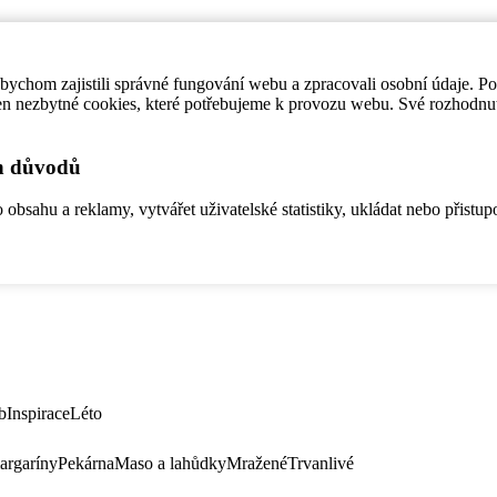
ychom zajistili správné fungování webu a zpracovali osobní údaje. P
en nezbytné cookies, které potřebujeme k provozu webu. Své rozhodnu
ch důvodů
bsahu a reklamy, vytvářet uživatelské statistiky, ukládat nebo přistup
b
Inspirace
Léto
argaríny
Pekárna
Maso a lahůdky
Mražené
Trvanlivé