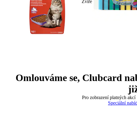
Zvíře
Omlouváme se, Clubcard nabíd
ji
Pro zobrazení platných akcí 
Speciální nabí