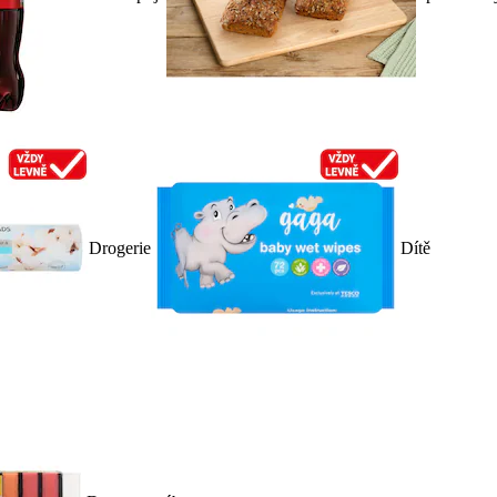
Drogerie
Dítě