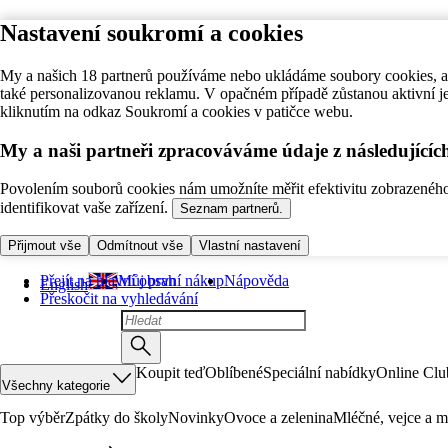
Nastavení soukromí a cookies
My a našich 18 partnerů používáme nebo ukládáme soubory cookies, ab
také personalizovanou reklamu. V opačném případě zůstanou aktivní j
kliknutím na odkaz Soukromí a cookies v patičce webu.
My a naši partneři zpracováváme údaje z následující
Povolením souborů cookies nám umožníte měřit efektivitu zobrazeného o
identifikovat vaše zařízení.
Seznam partnerů.
Přijmout vše
Odmítnout vše
Vlastní nastavení
Přejít na hlavní obsah
Můj první nákup
Nápověda
English
Přeskočit na vyhledávání
Koupit teď
Oblíbené
Speciální nabídky
Online Clu
Všechny kategorie
Top výběr
Zpátky do školy
Novinky
Ovoce a zelenina
Mléčné, vejce a m