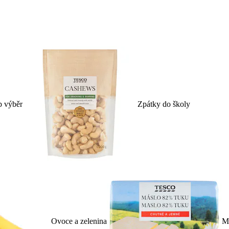
p výběr
Zpátky do školy
Ovoce a zelenina
Ml