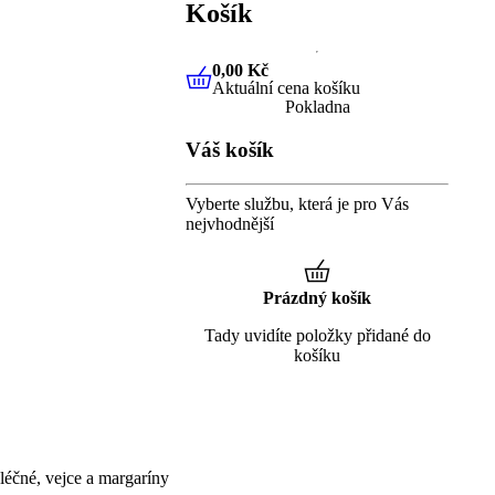
Košík
0,00 Kč
Aktuální cena košíku
0,00 Kč
Aktuální cena košíku
Pokladna
Váš košík
Vyberte službu, která je pro Vás
nejvhodnější
Prázdný košík
Tady uvidíte položky přidané do
košíku
éčné, vejce a margaríny