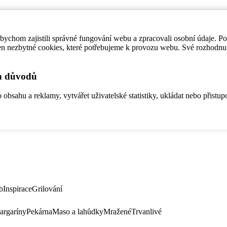
ychom zajistili správné fungování webu a zpracovali osobní údaje. P
en nezbytné cookies, které potřebujeme k provozu webu. Své rozhodnu
ch důvodů
bsahu a reklamy, vytvářet uživatelské statistiky, ukládat nebo přistup
b
Inspirace
Grilování
argaríny
Pekárna
Maso a lahůdky
Mražené
Trvanlivé