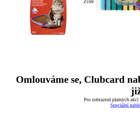
Zvíře
Omlouváme se, Clubcard nabíd
ji
Pro zobrazení platných akcí 
Speciální nabí