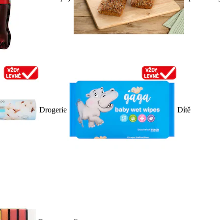
Drogerie
Dítě