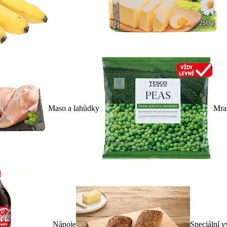
Maso a lahůdky
Mra
Nápoje
Speciální v