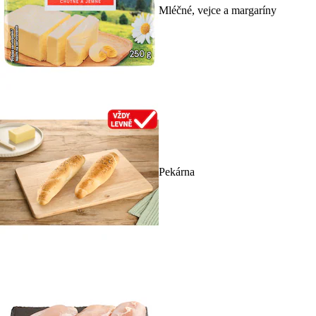
Mléčné, vejce a margaríny
Pekárna