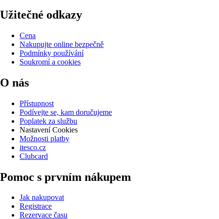
Užitečné odkazy
Cena
Nakupujte online bezpečně
Podmínky používání
Soukromí a cookies
O nás
Přístupnost
Podívejte se, kam doručujeme
Poplatek za službu
Nastavení Cookies
Možnosti platby
itesco.cz
Clubcard
Pomoc s prvním nákupem
Jak nakupovat
Registrace
Rezervace času