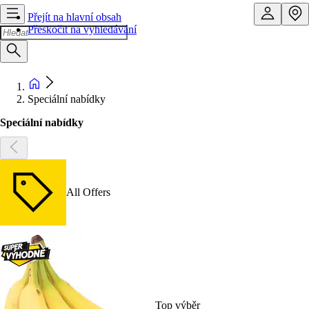
Přejít na hlavní obsah
Přeskočit na vyhledávání
Speciální nabídky
Speciální nabídky
All Offers
Top výběr