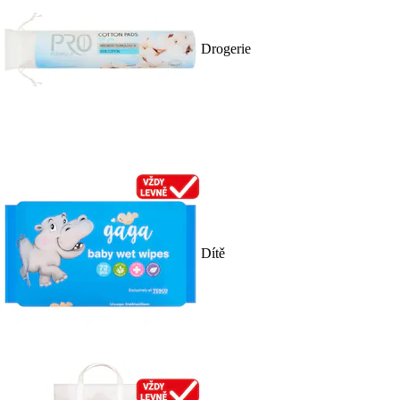
Drogerie
Dítě