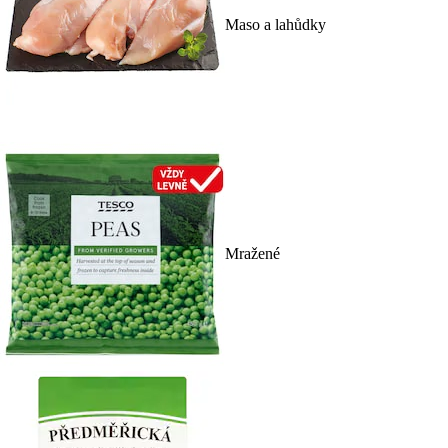
Maso a lahůdky
Mražené