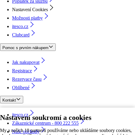
Poplatek za službu
Nastavení Cookies
Možnosti platby
itesco.cz
Clubcard
Pomoc s prvním nákupem
Jak nakupovat
Registrace
Rezervace času
Oblíbené
Kontakt
itesco.cz
Nastavení soukromí a cookies
Zákaznické centrum - 800 222 555
My a našich 18 partnerů používáme nebo ukládáme soubory cookies,
Naše obchody