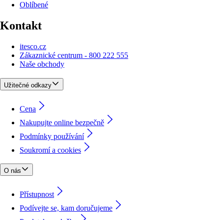
Oblíbené
Kontakt
itesco.cz
Zákaznické centrum - 800 222 555
Naše obchody
Užitečné odkazy
Cena
Nakupujte online bezpečně
Podmínky používání
Soukromí a cookies
O nás
Přístupnost
Podívejte se, kam doručujeme