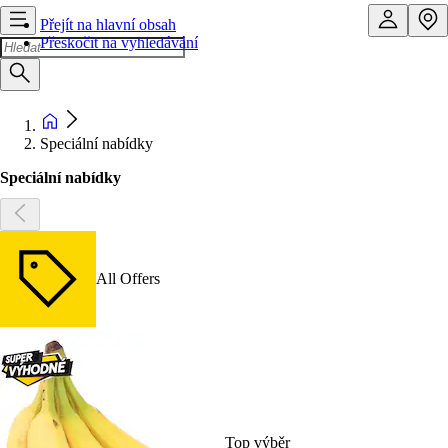
Přejít na hlavní obsah
Přeskočit na vyhledávání
Speciální nabídky
Speciální nabídky
All Offers
Top výběr