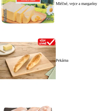
Mléčné, vejce a margaríny
Pekárna