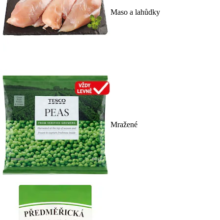
Maso a lahůdky
Mražené