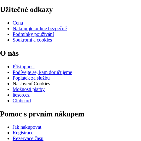
Užitečné odkazy
Cena
Nakupujte online bezpečně
Podmínky používání
Soukromí a cookies
O nás
Přístupnost
Podívejte se, kam doručujeme
Poplatek za službu
Nastavení Cookies
Možnosti platby
itesco.cz
Clubcard
Pomoc s prvním nákupem
Jak nakupovat
Registrace
Rezervace času