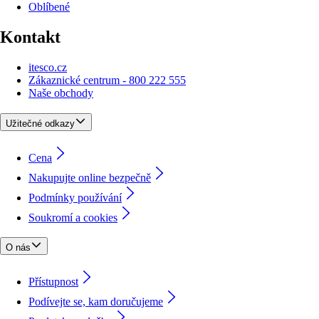
Oblíbené
Kontakt
itesco.cz
Zákaznické centrum - 800 222 555
Naše obchody
Užitečné odkazy
Cena
Nakupujte online bezpečně
Podmínky používání
Soukromí a cookies
O nás
Přístupnost
Podívejte se, kam doručujeme