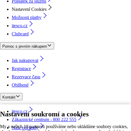
Poplatek za službu
Nastavení Cookies
Možnosti platby
itesco.cz
Clubcard
Pomoc s prvním nákupem
Jak nakupovat
Registrace
Rezervace času
Oblíbené
Kontakt
itesco.cz
Nastavení soukromí a cookies
Zákaznické centrum - 800 222 555
My a našich 18 partnerů používáme nebo ukládáme soubory cookies,
Naše obchody