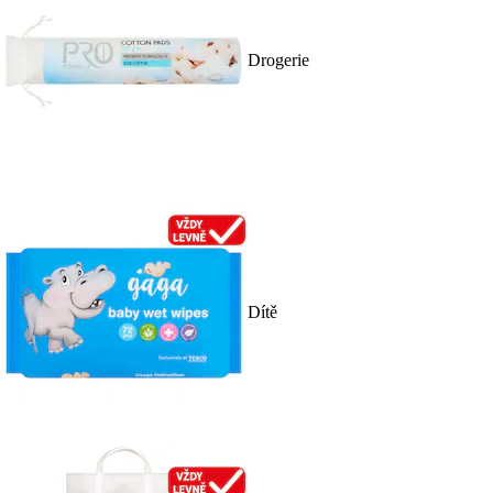
Drogerie
Dítě