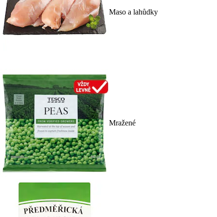
Maso a lahůdky
Mražené