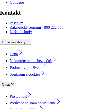
Oblíbené
Kontakt
itesco.cz
Zákaznické centrum - 800 222 555
Naše obchody
Užitečné odkazy
Cena
Nakupujte online bezpečně
Podmínky používání
Soukromí a cookies
O nás
Přístupnost
Podívejte se, kam doručujeme