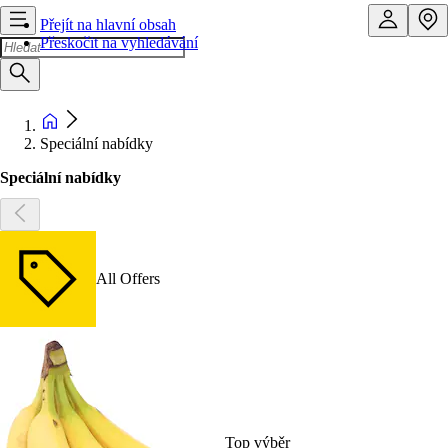
Přejít na hlavní obsah
Přeskočit na vyhledávání
Speciální nabídky
Speciální nabídky
All Offers
Top výběr