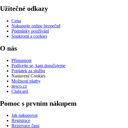
Užitečné odkazy
Cena
Nakupujte online bezpečně
Podmínky používání
Soukromí a cookies
O nás
Přístupnost
Podívejte se, kam doručujeme
Poplatek za službu
Nastavení Cookies
Možnosti platby
itesco.cz
Clubcard
Pomoc s prvním nákupem
Jak nakupovat
Registrace
Rezervace času