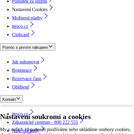
Poplatek za službu
Nastavení Cookies
Možnosti platby
itesco.cz
Clubcard
Pomoc s prvním nákupem
Jak nakupovat
Registrace
Rezervace času
Oblíbené
Kontakt
itesco.cz
Nastavení soukromí a cookies
Zákaznické centrum - 800 222 555
My a našich 18 partnerů používáme nebo ukládáme soubory cookies,
Naše obchody