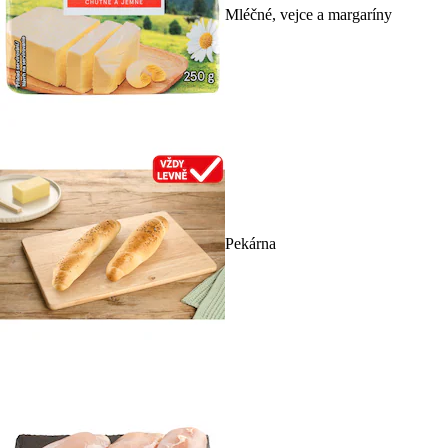
Mléčné, vejce a margaríny
Pekárna