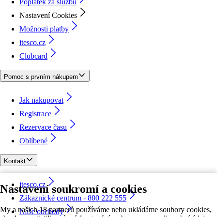
Poplatek za službu
Nastavení Cookies
Možnosti platby
itesco.cz
Clubcard
Pomoc s prvním nákupem
Jak nakupovat
Registrace
Rezervace času
Oblíbené
Kontakt
itesco.cz
Nastavení soukromí a cookies
Zákaznické centrum - 800 222 555
My a našich 18 partnerů používáme nebo ukládáme soubory cookies,
Naše obchody