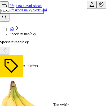
Přejít na hlavní obsah
Přeskočit na vyhledávání
Speciální nabídky
Speciální nabídky
All Offers
Top výběr