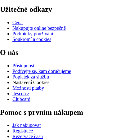
Užitečné odkazy
Cena
Nakupujte online bezpečně
Podmínky používání
Soukromí a cookies
O nás
Přístupnost
Podívejte se, kam doručujeme
Poplatek za službu
Nastavení Cookies
Možnosti platby
itesco.cz
Clubcard
Pomoc s prvním nákupem
Jak nakupovat
Registrace
Rezervace času