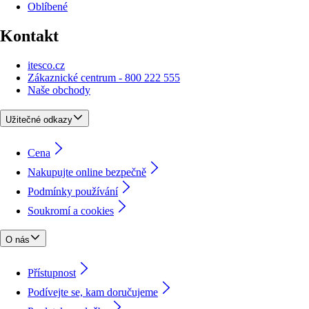
Oblíbené
Kontakt
itesco.cz
Zákaznické centrum - 800 222 555
Naše obchody
Užitečné odkazy
Cena
Nakupujte online bezpečně
Podmínky používání
Soukromí a cookies
O nás
Přístupnost
Podívejte se, kam doručujeme