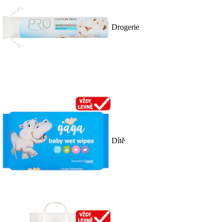
Drogerie
Dítě