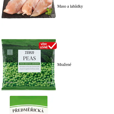
Maso a lahůdky
Mražené