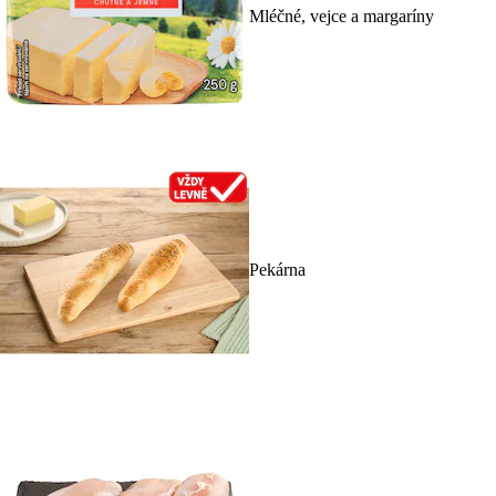
Mléčné, vejce a margaríny
Pekárna