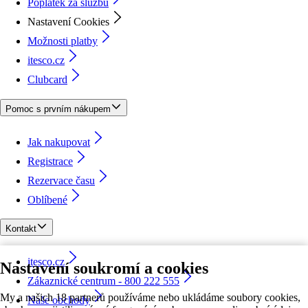
Poplatek za službu
Nastavení Cookies
Možnosti platby
itesco.cz
Clubcard
Pomoc s prvním nákupem
Jak nakupovat
Registrace
Rezervace času
Oblíbené
Kontakt
itesco.cz
Nastavení soukromí a cookies
Zákaznické centrum - 800 222 555
My a našich 18 partnerů používáme nebo ukládáme soubory cookies,
Naše obchody