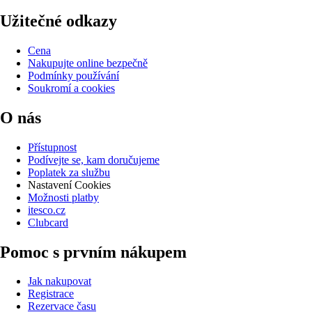
Užitečné odkazy
Cena
Nakupujte online bezpečně
Podmínky používání
Soukromí a cookies
O nás
Přístupnost
Podívejte se, kam doručujeme
Poplatek za službu
Nastavení Cookies
Možnosti platby
itesco.cz
Clubcard
Pomoc s prvním nákupem
Jak nakupovat
Registrace
Rezervace času