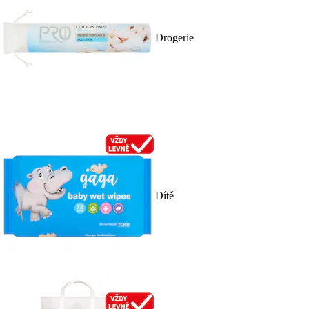
Drogerie
Dítě