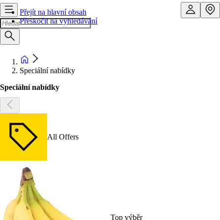
Přejít na hlavní obsah
Přeskočit na vyhledávání
Speciální nabídky
Speciální nabídky
All Offers
Top výběr