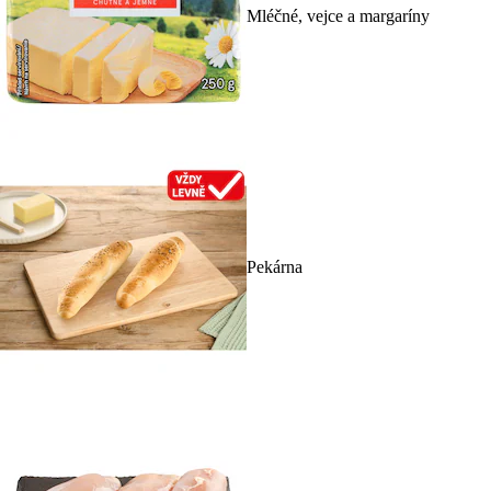
Mléčné, vejce a margaríny
Pekárna