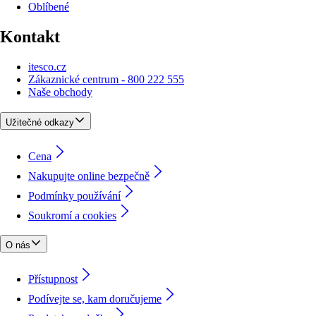
Oblíbené
Kontakt
itesco.cz
Zákaznické centrum - 800 222 555
Naše obchody
Užitečné odkazy
Cena
Nakupujte online bezpečně
Podmínky používání
Soukromí a cookies
O nás
Přístupnost
Podívejte se, kam doručujeme