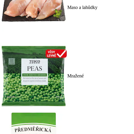
Maso a lahůdky
Mražené